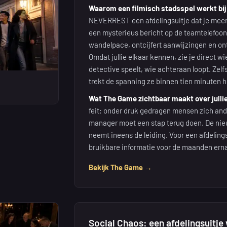
Waarom een filmisch stadsspel werkt bij e
NEVERREST een afdelingsuitje dat je meene
een mysterieus bericht op de teamtelefoon,
wandelpace, ontcijfert aanwijzingen en ont
Omdat jullie elkaar kennen, zie je direct w
detective speelt, wie achteraan loopt. Zelf
trekt de spanning ze binnen tien minuten he
Wat The Game zichtbaar maakt over jull
feit: onder druk gedragen mensen zich ander
manager moet een stap terug doen. De nie
neemt ineens de leiding. Voor een afdelings
bruikbare informatie voor de maanden erna
Bekijk The Game →
Social Chaos: een afdelingsuitje