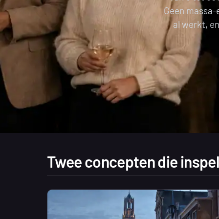
Geen massa-ev
al werkt, e
Twee concepten die inspel