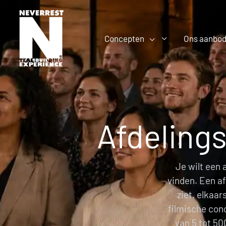
Ga
naar
de
Concepten
Ons aanbo
inhoud
Afdelings
Je wilt een 
vinden. Een af
ziet, elkaa
filmische con
van 5 tot 50