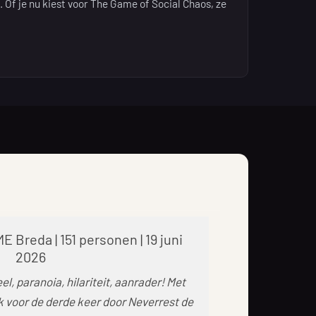
 Of je nu kiest voor The Game of Social Chaos, ze
 Breda | 151 personen | 19 juni
2026
l, paranoia, hilariteit, aanrader! Met
k voor de derde keer door Neverrest de