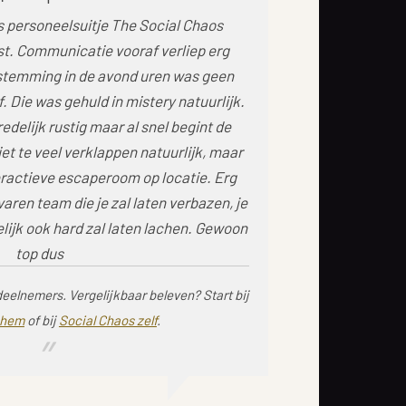
 personeelsuitje The Social Chaos
t. Communicatie vooraf verliep erg
fstemming in de avond uren was geen
. Die was gehuld in mistery natuurlijk.
redelijk rustig maar al snel begint de
et te veel verklappen natuurlijk, maar
teractieve escaperoom op locatie. Erg
aren team die je zal laten verbazen, je
elijk ook hard zal laten lachen. Gewoon
top dus
deelnemers.
Vergelijkbaar beleven? Start bij
nhem
of bij
Social Chaos zelf
.