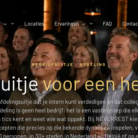
d
Locaties
Ervaringen
FAQ
Contac
BEDRIJFSUITJE · AFDELING
uitje
voor een h
afdelingsuitje dat je intern kunt verdedigen én dat colle
deling is geen heel bedrijf: het is een vaste groep die e
rs tics kent en weet wie wat oppakt. Bij NEVERREST kies
cepten die precies op die bekende dynamiek inspelen, v
0 personen, in 30+ steden in Nederland en België of op e