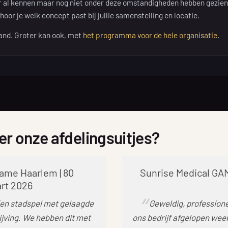
r al kennen maar nog niet onder deze omstandigheden hebben gezien.
oor je welk concept past bij jullie samenstelling en locatie.
band. Groter kan ook, met
het programma voor de hele organisatie
.
r onze afdelingsuitjes?
ame Haarlem | 80
Sunrise Medical GAME
art 2026
Een stadspel met gelaagde
Geweldig, professionee
ijving. We hebben dit met
ons bedrijf afgelopen wee