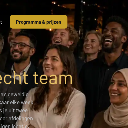
t
Programma & prijzen
echt team
ga’s geweldig
lkaar elke week
 je uit twee
oor afdelingen
igen locatie.