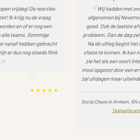
pen vrijdag! De reacties
Wij hadden met ons
zet! Ik krijg nu de vraag
afgenomen bij Neverres
orden en of er nog een
goed. Ook de laatste a
n alle teams. Sommige
probleem. Dan de dag zelf
 er vanaf hebben gebracht
Na de uitleg begint het 
ijn er dus nog steeds flink
chaos te komen. Ik kan ni
zie het als een soort in
mooi opgezet door een erv
zal uitdagen maar uiteind
Social Chaos in Arnhem, 104 
Teamuitje ar