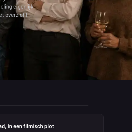
ling eigenlijk
et overzicht
d, in een filmisch plot