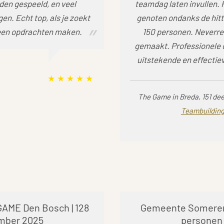
den gespeeld, en veel
teamdag laten invullen.
n. Echt top, als je zoekt
genoten ondanks de hit
lleen opdrachten maken.
150 personen. Neverres
gemaakt. Professionele o
uitstekende en effecti
The Game in Breda, 151 de
Teambuilding
GAME Den Bosch | 128
Gemeente Someren
ember 2025
personen 