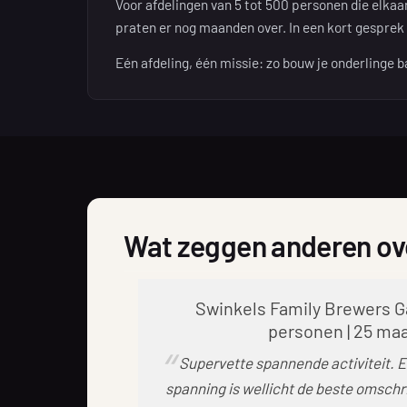
Voor afdelingen van 5 tot 500 personen die elkaa
praten er nog maanden over. In een kort gesprek h
Eén afdeling, één missie: zo bouw je onderlinge 
Wat zeggen anderen ove
Swinkels Family Brewers G
personen | 25 ma
Supervette spannende activiteit. 
spanning is wellicht de beste omschr