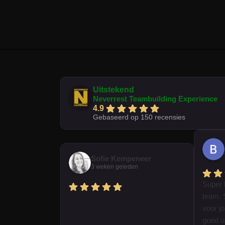
Uitstekend
Neverrest Teambuilding Experience
4.9
Gebaseerd op 150 recensies
Sofie Kempeneer
3 weken geleden
Super 
team. 
voor j
goed ui