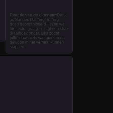
Reactie van de eigenaar:
Dank
je, Sander. Dat "erg" in "erg
goed georganiseerd" lezen we
hier extra graag - er ligt een strak
draaiboek onder, juist zodat
jullie daar niets van merken en
gewoon in het verhaal kunnen
stappen.