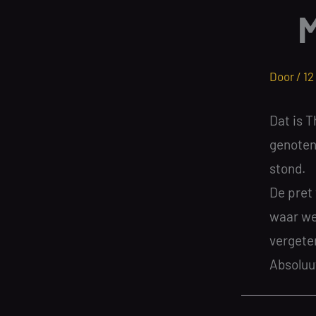
M
Door /
12
Dat is 
genoten 
stond.
De pret
waar we 
vergete
Absoluu