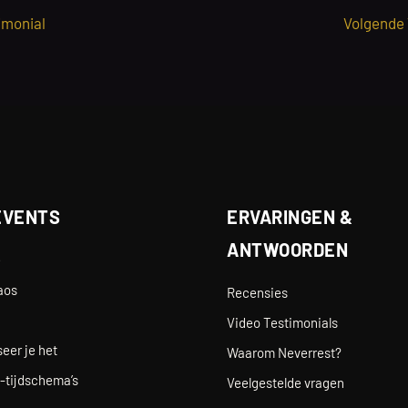
imonial
Volgende
EVENTS
ERVARINGEN &
ANTWOORDEN
e
aos
Recensies
Video Testimonials
eer je het
Waarom Neverrest?
-tijdschema’s
Veelgestelde vragen