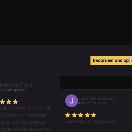
beoordeel ons op
Brian Op T Veld
4 weken geleden
José Van Gorkum
4 weken geleden
leuke ervaring met het hele
Spannend en interessant
Geweldige middag gehad!
ong en oud! Het spel was
tgedacht en interactief. De