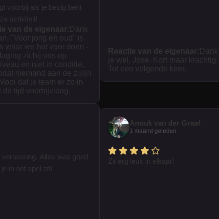
iegt voorbij als je bezig bent
e activiteit!
ie van de eigenaar:
Dank
ian. "Voor jong en oud" is
s waar we het voor doen -
Reactie van de eigenaar:
Dank
daging zit bij ons op
je wel, Jose. Kort maar krachtig.
iveau en niet in conditie,
Tot een volgende keer.
zodat niemand aan de zijlijn
 Mooi dat je team er zo in
t de tijd voorbijvloog.
Anouk van der Graaf
1 maand geleden
 verrassing. Alles was goed
Zit erg leuk in elkaar!
je in het spel zit!