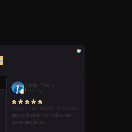
Sander Peters
1 maand geleden
Wat een leuke activiteit en erg goed
georganiseerd. We hebben een
mooie dag gehad.