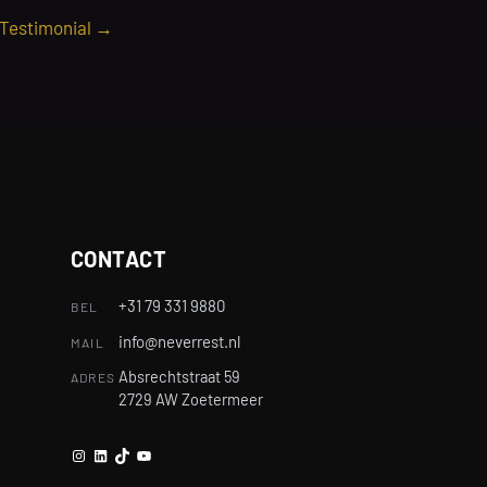
 Testimonial
→
CONTACT
+31 79 331 9880
BEL
info@neverrest.nl
MAIL
Absrechtstraat 59
ADRES
2729 AW Zoetermeer
Instagram
LinkedIn
TikTok
YouTube