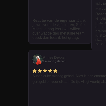
tijd vl
met dez
React
je, Br
Reactie van de eigenaar:
Dank
precie
je wel voor de vijf sterren, Sofie.
de uit
Mocht je nog iets kwijt willen
breinn
over wat de dag met jullie team
juist 
deed, dan lees ik het graag.
staat.
zat da
Aimee Dekker
1 maand geleden
Super leuke middag gehad! Alles is een enorme
geregeld en voor elkaar! De tijd vliegt voorbij als 