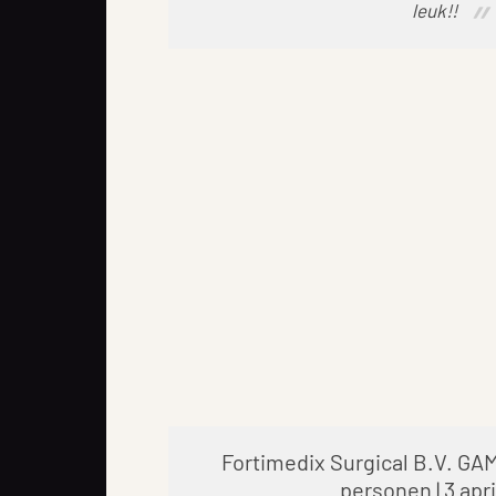
leuk!!
Fortimedix Surgical B.V. GAME
personen | 3 apr