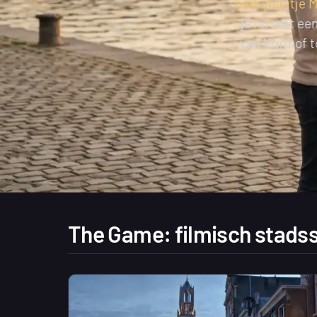
bedrijfsuitje 
je nu met een
van Vrijthof 
The Game: filmisch stadss