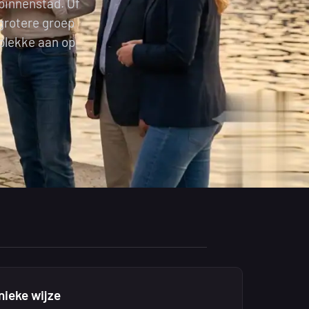
binnenstad. Of
 grotere groep
 plekke aan op
nieke wijze