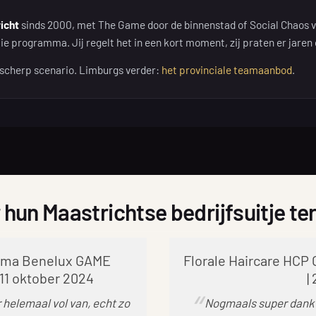
richt
sinds 2000, met The Game door de binnenstad of Social Chaos va
e programma. Jij regelt het in een kort moment, zij praten er jaren 
, scherp scenario. Limburgs verder:
het provinciale teamaanbod
.
 hun Maastrichtse bedrijfsuitje t
Auma Benelux GAME
Florale Haircare HCP 
 11 oktober 2024
|
 helemaal vol van, echt zo
Nogmaals super dank 