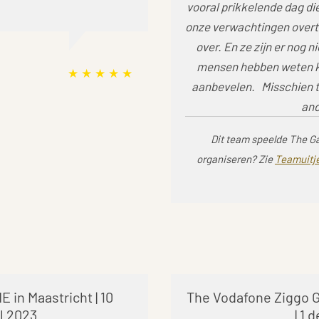
vooral prikkelende dag di
onze verwachtingen overtr
over. En ze zijn er nog ni
mensen hebben weten kla
aanbevelen. Misschien to
and
Dit team speelde The G
organiseren? Zie
Teamuitje
 in Maastricht | 10
The Vodafone Ziggo G
il 2023
| 1