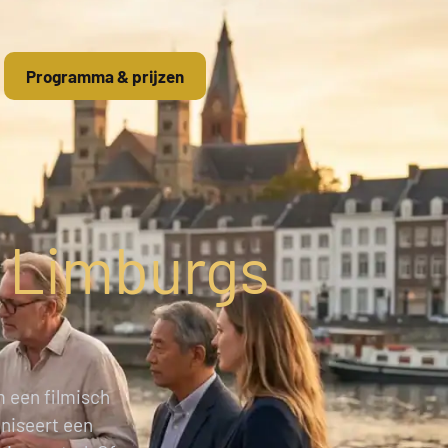
Programma & prijzen
n Limburgs
m een filmisch
niseert een