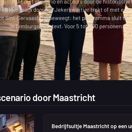
Maastricht met scenario en acteurs
door de historische 
 kleiner team door het Jekerkwartier trekt of met een
tot Sint-Servaasbrug beweegt: het programma sluit ter
de Limburgse context. Voor 5 tot 500 personen.
cenario door Maastricht
Bedrijfsuitje Maastricht op een u