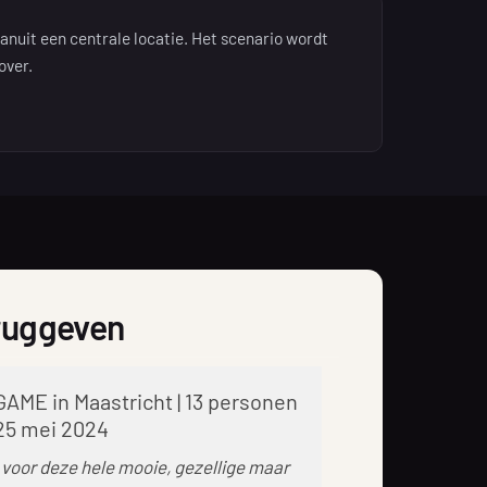
nuit een centrale locatie. Het scenario wordt
over.
eruggeven
GAME in Maastricht | 13 personen
 25 mei 2024
voor deze hele mooie, gezellige maar