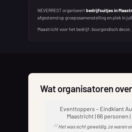
NEVERREST organiseert
bedrijfsuitjes in Maast
afgestemd op groepssamenstelling en plek in julli
Maastricht voor het bedrijf: bourgondisch decor
Wat organisatoren over
Eventtoppers – Eindklant 
Maastricht | 66 personen |
Het was echt geweldig, ze waren er