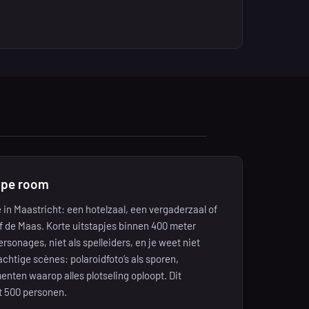
ape room
 in Maastricht: een hotelzaal, een vergaderzaal of
f de Maas. Korte uitstapjes binnen 400 meter
rsonages, niet als spelleiders, en je weet niet
achtige scènes: polaroidfoto’s als sporen,
nten waarop alles plotseling oploopt. Dit
t 500 personen.