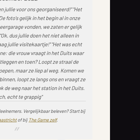
n jullie voor ons georganiseerd!" "Het
De foto's gelijk in het begin al in onze
keergarage vonden, we zaten er gelijk
Ok, dus jullie doen het niet alleen in
g jullie visitekaartje!" "Het was echt
e: die vrouw vraagt in het Duits waar
uitleggen en toen? Loopt ze straal de
roepen, maar ze liep al weg. Komen we
binnen, loopt ze langs ons en vraagt ze
k de weg naar het station in het Duits.
ch, echt te grappig"
deelnemers.
Vergelijkbaar beleven? Start bij
aastricht
of bij
The Game zelf
.