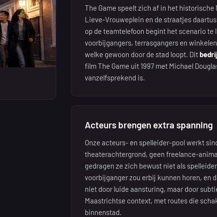
The Game speelt zich af in het historische 
Lieve-Vrouweplein en de straatjes daartus
op de teamtelefoon begint het scenario te 
voorbijgangers, terrasgangers en winkelend
welke gewoon door de stad loopt. Dit
bedri
film The Game uit 1997 met Michael Dougla
vanzelfsprekend is.
Acteurs brengen extra spanning
Onze acteurs- en spelleider-pool werkt s
theaterachtergrond, geen freelance-anima
gedragen ze zich bewust niet als spelleider
voorbijganger zou erbij kunnen horen, en dat
niet door luide aansturing, maar door subti
Maastrichtse context, met routes die scha
binnenstad.