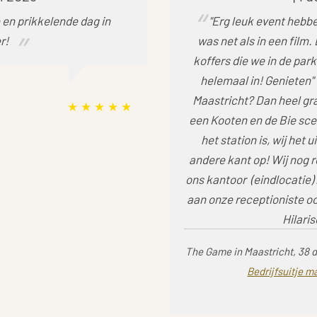
 en prikkelende dag in
"Erg leuk event hebbe
r!
was net als in een film. 
koffers die we in de par
helemaal in! Genieten" "
Maastricht? Dan heel graa
een Kooten en de Bie scen
het station is, wij het 
andere kant op! Wij nog 
ons kantoor (eindlocatie) 
aan onze receptioniste oo
Hilaris
The Game in Maastricht, 38 
Bedrijfsuitje m