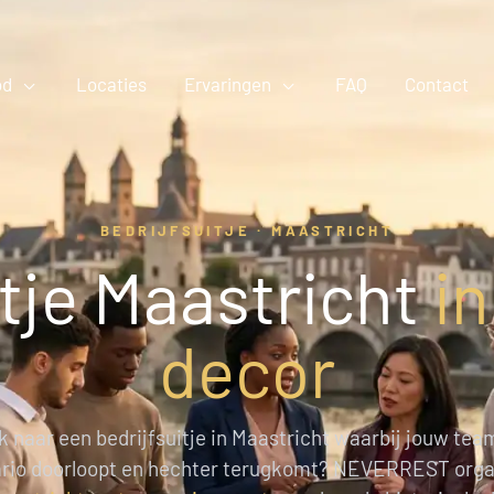
od
Locaties
Ervaringen
FAQ
Contact
BEDRIJFSUITJE · MAASTRICHT
itje Maastricht
i
decor
k naar een bedrijfsuitje in Maastricht waarbij jouw tea
rio doorloopt en hechter terugkomt? NEVERREST orga