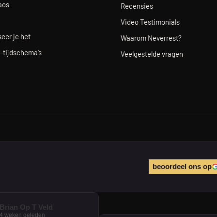
aos
Recensies
Video Testimonials
eer je het
Waarom Neverrest?
-tijdschema’s
Veelgestelde vragen
beoordeel ons op
Brian Op T Veld
4 weken geleden