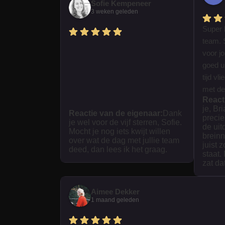
Sofie Kempeneer
3 weken geleden
Super 
team. 
voor j
goed ui
tijd vl
met dez
React
je, Br
Reactie van de eigenaar:
Dank
precie
je wel voor de vijf sterren, Sofie.
de uit
Mocht je nog iets kwijt willen
breinn
over wat de dag met jullie team
juist 
deed, dan lees ik het graag.
staat.
zat da
Aimee Dekker
1 maand geleden