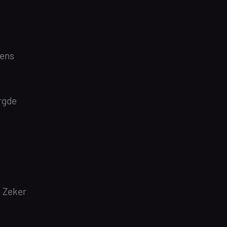
dens
rgde
! Zeker