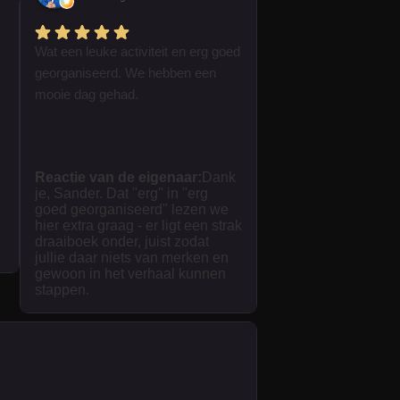
Wat een leuke activiteit en erg goed
georganiseerd. We hebben een
mooie dag gehad.
Reactie van de eigenaar:
Dank
je, Sander. Dat "erg" in "erg
goed georganiseerd" lezen we
hier extra graag - er ligt een strak
draaiboek onder, juist zodat
jullie daar niets van merken en
gewoon in het verhaal kunnen
stappen.