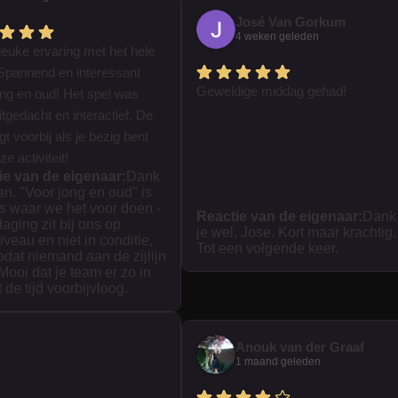
José Van Gorkum
4 weken geleden
leuke ervaring met het hele
Spannend en interessant
Geweldige middag gehad!
ong en oud! Het spel was
tgedacht en interactief. De
iegt voorbij als je bezig bent
e activiteit!
ie van de eigenaar:
Dank
ian. "Voor jong en oud" is
s waar we het voor doen -
Reactie van de eigenaar:
Dank
daging zit bij ons op
je wel, Jose. Kort maar krachtig.
iveau en niet in conditie,
Tot een volgende keer.
zodat niemand aan de zijlijn
 Mooi dat je team er zo in
t de tijd voorbijvloog.
Anouk van der Graaf
1 maand geleden