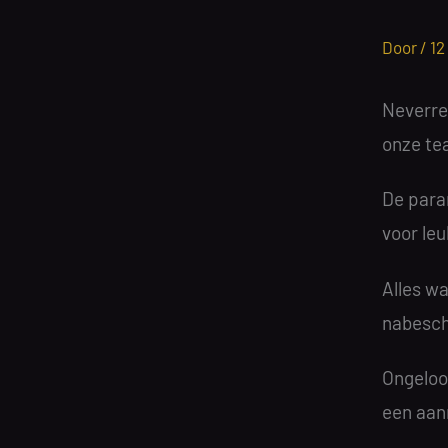
Door /
12
Neverres
onze te
De para
voor le
Alles wa
nabesch
Ongeloof
een aanr