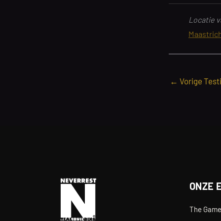
Locatie v
Maastric
←
Vorige Test
ONZE 
The Gam