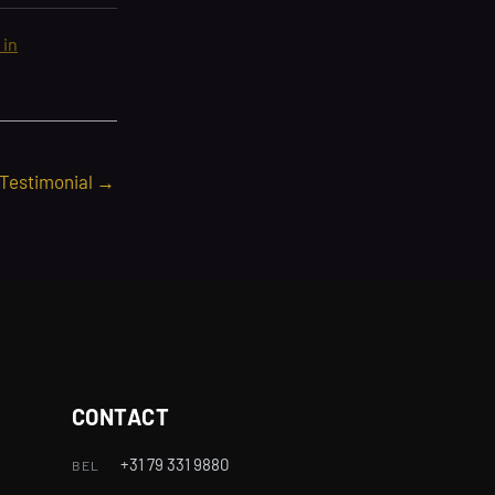
 in
 Testimonial
→
CONTACT
+31 79 331 9880
BEL