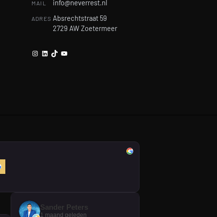
info@neverrest.nl
MAIL
Absrechtstraat 59
ADRES
2729 AW Zoetermeer
Instagram
LinkedIn
TikTok
YouTube
Sander Peters
1 maand geleden