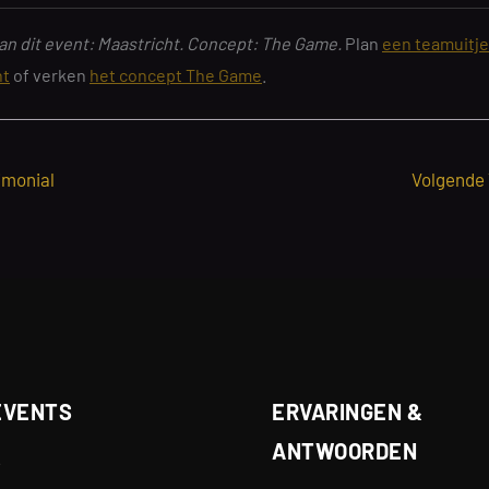
an dit event: Maastricht. Concept: The Game.
Plan
een teamuitje
ht
of verken
het concept The Game
.
imonial
Volgende
EVENTS
ERVARINGEN &
ANTWOORDEN
e