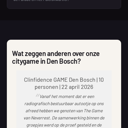
Wat zeggen anderen over onze
citygame in Den Bosch?
Clinfidence GAME Den Bosch | 10
personen | 22 april 2026
Vanaf het moment dat er een
radiografisch bestuurbaar autootje op ons
afreed hebben we genoten van The Game
van Neverrest. De samenwerking binnen de
groepjes werd op de proef gesteld en de