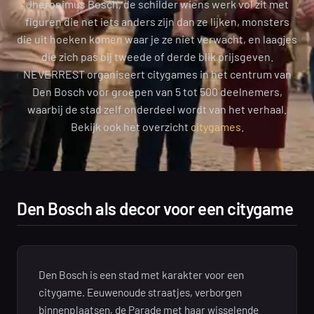
Jheronimus Bosch, de schilder wiens werk vol zit met
figuren die net iets anders zijn dan ze lijken, monsters
die uit hoeken komen waar je ze niet verwacht, en laagjes
die zich pas bij tweede of derde blik prijsgeven.
NEVERREST organiseert citygames in het centrum van
Den Bosch voor groepen van 5 tot 500 deelnemers,
waarbij de stad zelf onderdeel wordt van het verhaal.
Bekijk ook het overzicht
citygames
.
Den Bosch als decor voor een citygame
Den Bosch is een stad met karakter voor een
citygame. Eeuwenoude straatjes, verborgen
binnenplaatsen, de Parade met haar wisselende