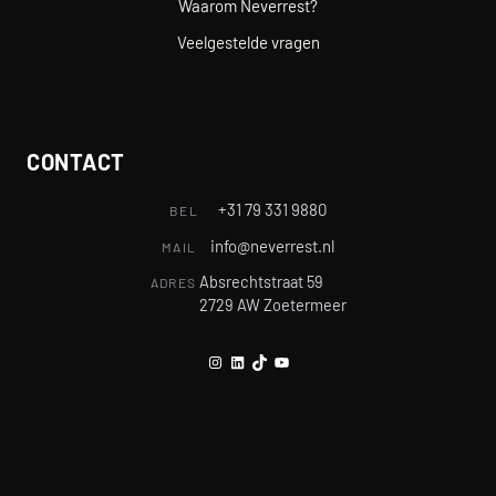
Waarom Neverrest?
Veelgestelde vragen
CONTACT
+31 79 331 9880
BEL
info@neverrest.nl
MAIL
Absrechtstraat 59
ADRES
2729 AW Zoetermeer
Instagram
LinkedIn
TikTok
YouTube