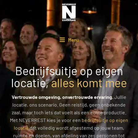
Ga
naar
de
inhoud
Menu
Bedrijfsuitje op eigen
locatie,
alles komt mee
Vertrouwde omgeving, onvertrouwde ervaring.
Jullie
locatie, ons scenario. Geen reistijd, geen onbekende
zaal, maar toch iets dat voelt als een echte productie.
Met NEVERREST kies je voor een
bedrijfsuitje op eigen
locatie
dat volledig wordt afgestemd op jouw team,
ruimte en doelen, van afdeling van zes personen tot