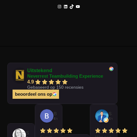
Instagram
LinkedIn
TikTok
YouTube
Uitstekend
Neverrest Teambuilding Experience
4.9
Gebaseerd op 150 recensies
beoordeel ons op
Brian Op T Veld
Sander Peters
4 weken geleden
4 weken gelede
Sofie Kempeneer