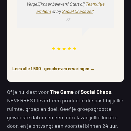
Vergelijkbaar beleven? Start bij
Teamuitje
arnhem
of bij
Social Chaos zelf
.
Lees alle 1.500+ geschreven ervaringen →
Of je nu kiest voor
The Game
of
Social Chaos
,
NEVERREST levert een productie die past bij jullie
ruimte, groep en doel. Geef je groepsgrootte,
gewenste datum en een indruk van jullie locatie
door, en je ontvangt een voorstel binnen 24 uur,