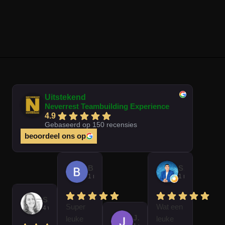
Uitstekend
Neverrest Teambuilding Experience
4.9
Gebaseerd op 150 recensies
beoordeel ons op
Brian Op T Veld
Sander Peters
1 maand geleden
1 maand gelede
Sofie Kempeneer
Super
Wat een
4 weken geleden
José Van Gorkum
leuke
leuke