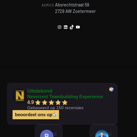
Absrechtstraat 59
ADRES
2729 AW Zoetermeer
Instagram
LinkedIn
TikTok
YouTube
Uitstekend
Neverrest Teambuilding Experience
4.9
Gebaseerd op 150 recensies
beoordeel ons op
Brian Op T Veld
Sander Peters