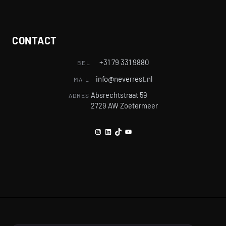
CONTACT
+31 79 331 9880
BEL
info@neverrest.nl
MAIL
Absrechtstraat 59
ADRES
2729 AW Zoetermeer
Instagram
LinkedIn
TikTok
YouTube