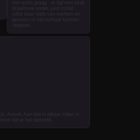
hier extra graag - er ligt een strak
draaiboek onder, juist zodat
jullie daar niets van merken en
gewoon in het verhaal kunnen
stappen.
je, Anouk. Aan dat in elkaar zitten is
 mooi dat je het opmerkt.