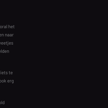
oral het
 en naar
weetjes
elden
iets te
ook erg
old