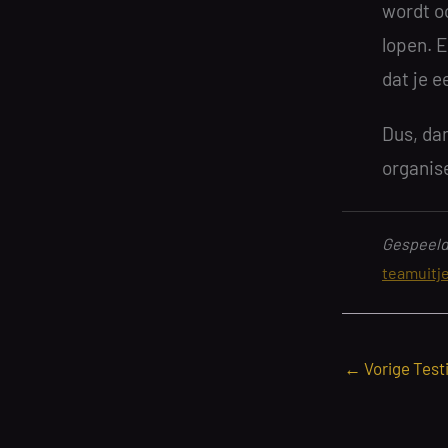
wordt oo
lopen. 
dat je e
Dus, dan
organis
Gespeeld:
teamuitj
←
Vorige Test