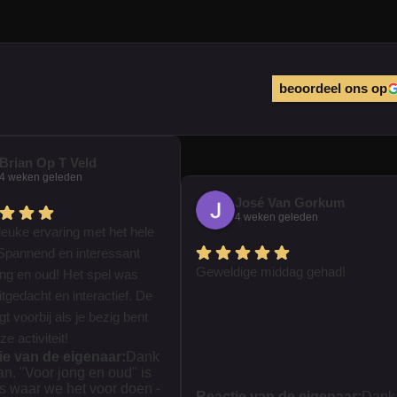
beoordeel ons op
Brian Op T Veld
4 weken geleden
José Van Gorkum
4 weken geleden
leuke ervaring met het hele
Spannend en interessant
Geweldige middag gehad!
ong en oud! Het spel was
tgedacht en interactief. De
iegt voorbij als je bezig bent
e activiteit!
ie van de eigenaar:
Dank
ian. "Voor jong en oud" is
s waar we het voor doen -
Reactie van de eigenaar:
Dank