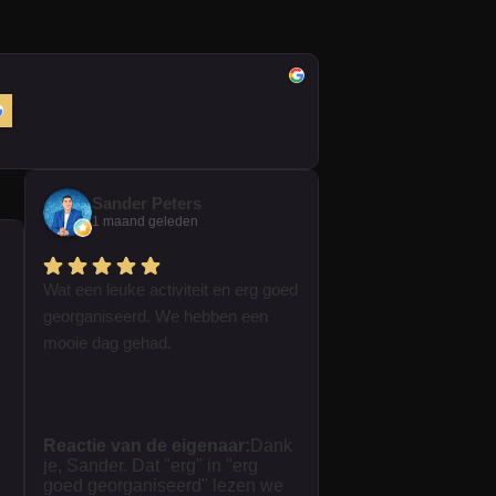
Sander Peters
1 maand geleden
Wat een leuke activiteit en erg goed
georganiseerd. We hebben een
mooie dag gehad.
Reactie van de eigenaar:
Dank
je, Sander. Dat "erg" in "erg
goed georganiseerd" lezen we