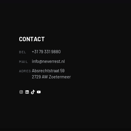
CONTACT
+31 79 331 9880
BEL
info@neverrest.nl
MAIL
Absrechtstraat 59
ADRES
2729 AW Zoetermeer
Instagram
LinkedIn
TikTok
YouTube