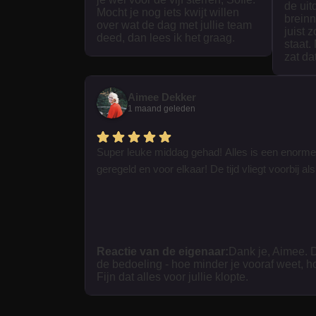
de uit
Mocht je nog iets kwijt willen
breinn
over wat de dag met jullie team
juist 
deed, dan lees ik het graag.
staat.
zat da
Aimee Dekker
1 maand geleden
Super leuke middag gehad! Alles is een enorme
geregeld en voor elkaar! De tijd vliegt voorbij als 
Reactie van de eigenaar:
Dank je, Aimee. D
de bedoeling - hoe minder je vooraf weet, h
Fijn dat alles voor jullie klopte.