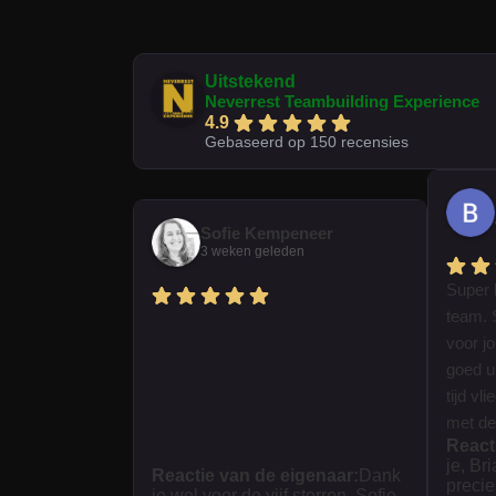
Uitstekend
Neverrest Teambuilding Experience
4.9
Gebaseerd op 150 recensies
Sofie Kempeneer
3 weken geleden
Super 
team. 
voor j
goed ui
tijd vl
met dez
React
je, Br
Reactie van de eigenaar:
Dank
precie
je wel voor de vijf sterren, Sofie.