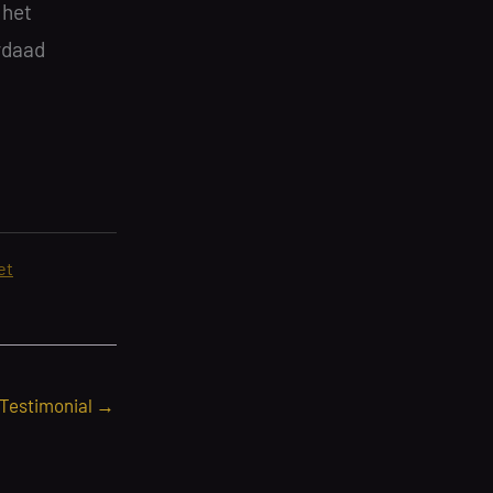
 het
rdaad
et
 Testimonial
→