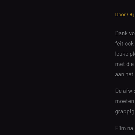
Door /
8 
Dank voo
feit ook
leuke pl
met die 
aan het
De afwi
moeten 
grappig
Film na 