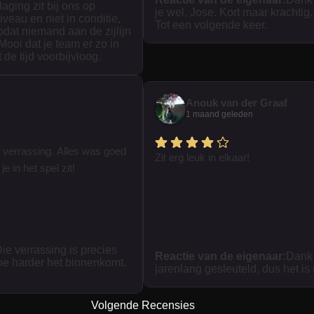
daging zit bij ons op
je wel, Jose. Kort maar krachtig.
iveau en niet in conditie,
Tot een volgende keer.
zodat niemand aan de zijlijn
 Mooi dat je team er zo in
t de tijd voorbijvloog.
Anouk van der Graaf
1 maand geleden
 verrassing. Alles was goed
Zit erg leuk in elkaar!
je in het spel zit!
ie verrassing is precies
Reactie van de eigenaar:
Dank 
oe harder het binnenkomt.
jarenlang gesleuteld, dus het is
Volgende Recensies