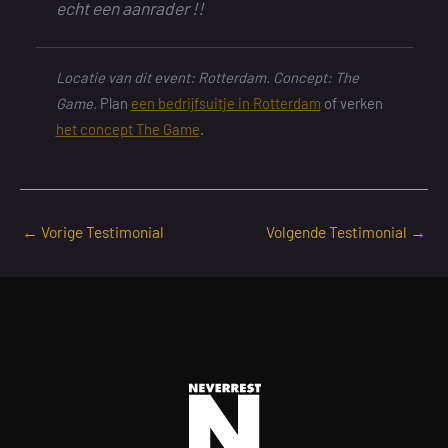
echt een aanrader !!
Locatie van dit event: Rotterdam. Concept: The
Game.
Plan
een bedrijfsuitje in Rotterdam
of verken
het concept The Game
.
←
Vorige Testimonial
Volgende Testimonial
→