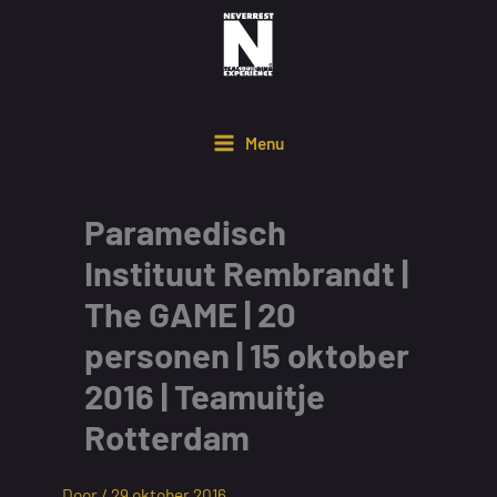
Ga
naar
de
inhoud
Menu
Paramedisch
Instituut Rembrandt |
The GAME | 20
personen | 15 oktober
2016 | Teamuitje
Rotterdam
Door /
29 oktober 2016