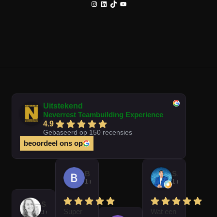
Instagram
LinkedIn
TikTok
YouTube
Uitstekend
Neverrest Teambuilding Experience
4.9
Gebaseerd op 150 recensies
beoordeel ons op
Brian Op T Veld
Sander Peters
1 maand geleden
1 maand gelede
Sofie Kempeneer
Super
Wat een
3 weken geleden