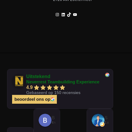
Instagram
LinkedIn
TikTok
YouTube
Uitstekend
Neverrest Teambuilding Experience
4.9
Gebaseerd op 150 recensies
beoordeel ons op
Brian Op T Veld
Sander Peters
4 weken geleden
1 maand gelede