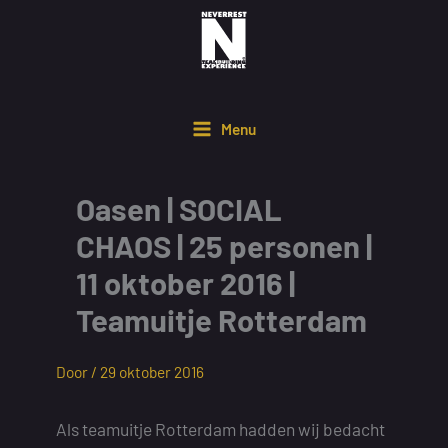
Ga
naar
de
inhoud
Menu
Oasen | SOCIAL
CHAOS | 25 personen |
11 oktober 2016 |
Teamuitje Rotterdam
Door /
29 oktober 2016
Als teamuitje Rotterdam hadden wij bedacht