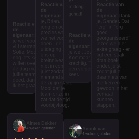
Reactie van
Reactie van
Spanne
seerd.
middag
de
de
nd en
We
gehad!
eigenaar:
Dank
eigenaar:
Dank
interess
hebben
je, Brian. "Voor
je, Sander. Dat
Reactie van
jong en oud" is
"erg" in "erg
ant voor
een
de
precies waar
goed
eigenaar:
Dank
jong en
Reactie van
mooie
we het voor
georganiseerd"
je wel voor de
de
oud! Het
dag
doen - de
lezen we hier
vijf sterren,
eigenaar:
Dank
uitdaging zit bij
extra graag - er
spel
gehad.
Sofie. Mocht je
je wel, Jose.
ons op
ligt een strak
nog iets kwijt
was
Kort maar
breinniveau en
draaiboek
willen over wat
krachtig. Tot
goed
niet in conditie,
onder, juist
de dag met
een volgende
juist zodat
zodat jullie
uitgedac
jullie team
keer.
niemand aan
daar niets van
deed, dan lees
ht en
de zijlijn staat.
merken en
ik het graag.
interacti
Mooi dat je
gewoon in het
team er zo in
verhaal
ef. De
zat dat de tijd
kunnen
tijd vliegt
voorbijvloog.
stappen.
voorbij
als je
Aimee Dekker
bezig
4 weken geleden
Anouk van der Graaf
bent
4 weken geleden