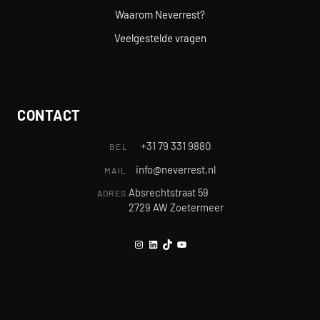
Waarom Neverrest?
Veelgestelde vragen
CONTACT
+31 79 331 9880
BEL
info@neverrest.nl
MAIL
Absrechtstraat 59
ADRES
2729 AW Zoetermeer
Instagram
LinkedIn
TikTok
YouTube