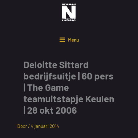
Ga
naar
de
inhoud
Menu
Deloitte Sittard
bedrijfsuitje | 60 pers
| The Game
teamuitstapje Keulen
| 28 okt 2006
Door /
4 januari 2014