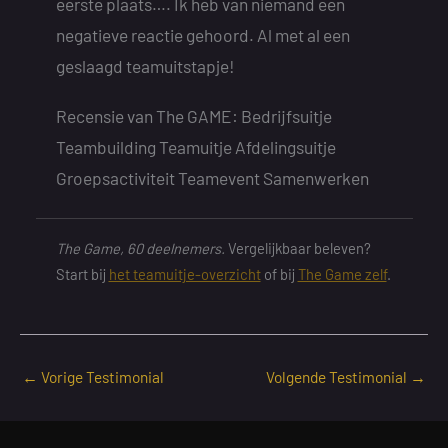
eerste plaats…. Ik heb van niemand een
negatieve reactie gehoord. Al met al een
geslaagd teamuitstapje!
Recensie van The GAME: Bedrijfsuitje
Teambuilding Teamuitje Afdelingsuitje
Groepsactiviteit Teamevent Samenwerken
The Game, 60 deelnemers.
Vergelijkbaar beleven?
Start bij
het teamuitje-overzicht
of bij
The Game zelf
.
←
Vorige Testimonial
Volgende Testimonial
→