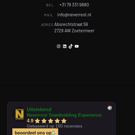
+31 79 331 9880
BEL
info@neverrest.nl
MAIL
Absrechtstraat 59
ADRES
2729 AW Zoetermeer
Instagram
LinkedIn
TikTok
YouTube
Uitstekend
Neverrest Teambuilding Experience
4.9
Gebaseerd op 150 recensies
beoordeel ons op