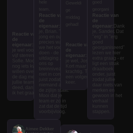
hele
goed
Geweldi
team.
georgani
ge
Reactie van
Reactie van
Spanne
seerd.
middag
de
de
nd en
We
gehad!
eigenaar:
Dank
eigenaar:
Dank
interess
hebben
je, Brian. "Voor
je, Sander. Dat
Reactie van
jong en oud" is
"erg" in "erg
ant voor
een
de
precies waar
goed
eigenaar:
Dank
jong en
Reactie van
mooie
we het voor
georganiseerd"
je wel voor de
de
oud! Het
dag
doen - de
lezen we hier
vijf sterren,
eigenaar:
Dank
uitdaging zit bij
extra graag - er
spel
gehad.
Sofie. Mocht je
je wel, Jose.
ons op
ligt een strak
nog iets kwijt
was
Kort maar
breinniveau en
draaiboek
willen over wat
krachtig. Tot
goed
niet in conditie,
onder, juist
de dag met
een volgende
juist zodat
zodat jullie
uitgedac
jullie team
keer.
niemand aan
daar niets van
deed, dan lees
ht en
de zijlijn staat.
merken en
ik het graag.
interacti
Mooi dat je
gewoon in het
team er zo in
verhaal
ef. De
zat dat de tijd
kunnen
tijd vliegt
voorbijvloog.
stappen.
voorbij
als je
Aimee Dekker
bezig