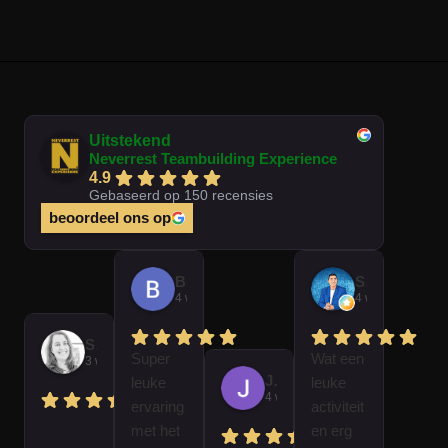
Uitstekend
Neverrest Teambuilding Experience
4.9
Gebaseerd op 150 recensies
beoordeel ons op
Brian Op T Veld
Sander Peters
4 weken geleden
4 weken gelede
Sofie Kempeneer
Super
Wat een
3 weken geleden
José Van Gorkum
leuke
leuke
4 weken geleden
ervaring
activiteit
met het
en erg