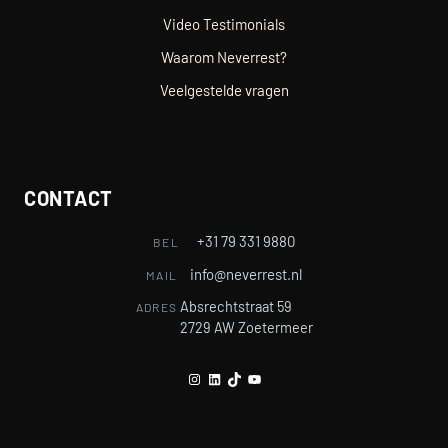
Video Testimonials
Waarom Neverrest?
Veelgestelde vragen
CONTACT
+31 79 331 9880
BEL
info@neverrest.nl
MAIL
Absrechtstraat 59
ADRES
2729 AW Zoetermeer
Instagram
LinkedIn
TikTok
YouTube