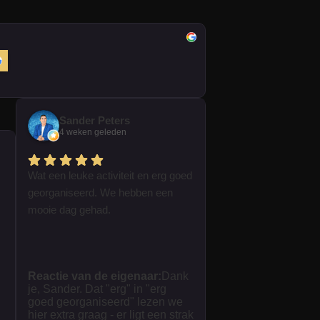
Sander Peters
4 weken geleden
Wat een leuke activiteit en erg goed
georganiseerd. We hebben een
mooie dag gehad.
Reactie van de eigenaar:
Dank
je, Sander. Dat "erg" in "erg
goed georganiseerd" lezen we
hier extra graag - er ligt een strak