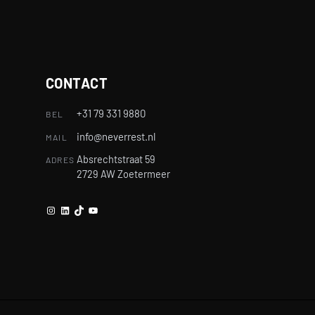
CONTACT
+31 79 331 9880
BEL
info@neverrest.nl
MAIL
Absrechtstraat 59
ADRES
2729 AW Zoetermeer
Instagram
LinkedIn
TikTok
YouTube