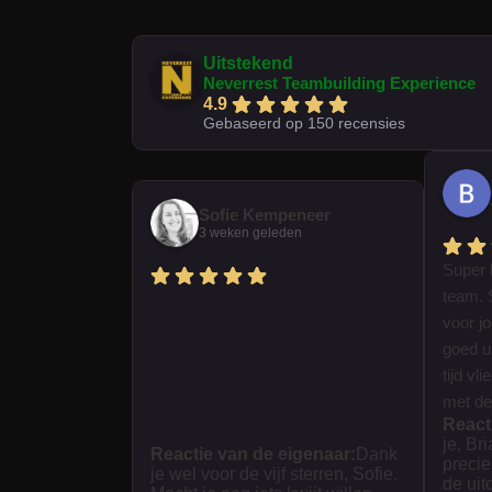
Uitstekend
Neverrest Teambuilding Experience
4.9
Gebaseerd op 150 recensies
Sofie Kempeneer
3 weken geleden
Super 
team. 
voor j
goed ui
tijd vl
met dez
React
je, Br
Reactie van de eigenaar:
Dank
precie
je wel voor de vijf sterren, Sofie.
de uit