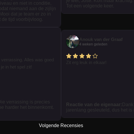
je wel, Jose. Kort maar krachtig.
iveau en niet in conditie,
Tot een volgende keer.
zodat niemand aan de zijlijn
 Mooi dat je team er zo in
t de tijd voorbijvloog.
Anouk van der Graaf
4 weken geleden
 verrassing. Alles was goed
Zit erg leuk in elkaar!
je in het spel zit!
ie verrassing is precies
Reactie van de eigenaar:
Dank 
oe harder het binnenkomt.
jarenlang gesleuteld, dus het is
Volgende Recensies