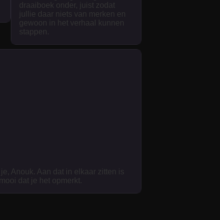
draaiboek onder, juist zodat
jullie daar niets van merken en
gewoon in het verhaal kunnen
stappen.
je, Anouk. Aan dat in elkaar zitten is
 mooi dat je het opmerkt.