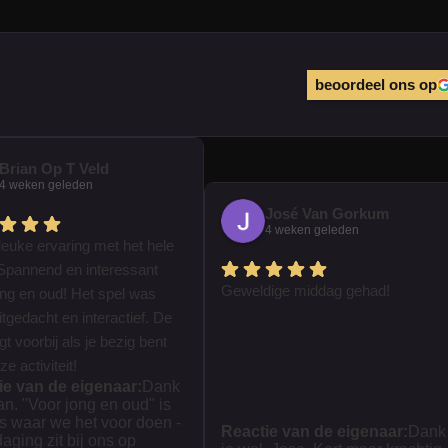
beoordeel ons op
Brian Op T Veld
4 weken geleden
José Van Gorkum
4 weken geleden
leuke ervaring met het hele
Spannend en interessant
Geweldige middag gehad!
ong en oud! Het spel was
tgedacht en interactief. De
iegt voorbij als je bezig bent
e activiteit!
ie van de eigenaar:
Dank
ian. "Voor jong en oud" is
s waar we het voor doen -
Reactie van de eigenaar:
Dank
daging zit bij ons op