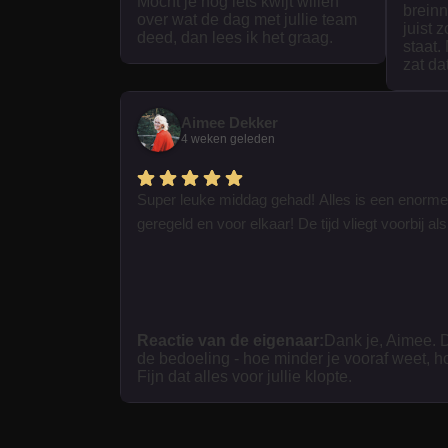
Mocht je nog iets kwijt willen
breinn
over wat de dag met jullie team
juist 
deed, dan lees ik het graag.
staat.
zat da
Aimee Dekker
4 weken geleden
Super leuke middag gehad! Alles is een enorme
geregeld en voor elkaar! De tijd vliegt voorbij als 
Reactie van de eigenaar:
Dank je, Aimee. D
de bedoeling - hoe minder je vooraf weet, h
Fijn dat alles voor jullie klopte.