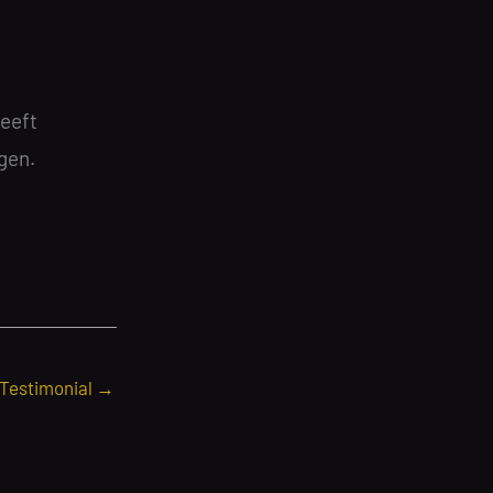
heeft
gen.
 Testimonial
→