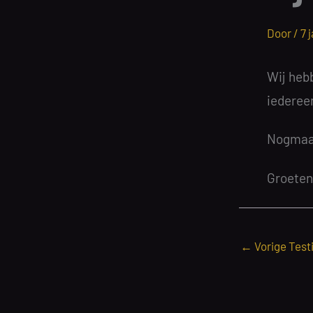
Door /
7 
Wij hebb
iederee
Nogmaals
Groeten
←
Vorige Test