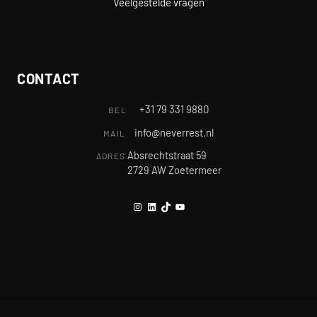
Veelgestelde vragen
CONTACT
+31 79 331 9880
BEL
info@neverrest.nl
MAIL
Absrechtstraat 59
ADRES
2729 AW Zoetermeer
Instagram
LinkedIn
TikTok
YouTube