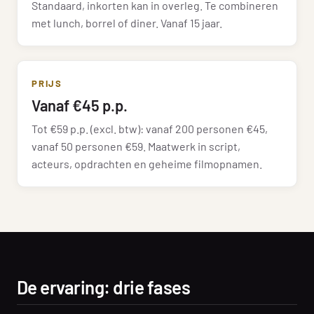
Standaard, inkorten kan in overleg. Te combineren
met lunch, borrel of diner. Vanaf 15 jaar.
PRIJS
Vanaf €45 p.p.
Tot €59 p.p. (excl. btw): vanaf 200 personen €45,
vanaf 50 personen €59. Maatwerk in script,
acteurs, opdrachten en geheime filmopnamen.
De ervaring: drie fases