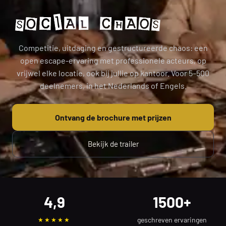
Social Cha
Competitie, uitdaging en gestructureerde chaos: een
open escape-ervaring met professionele acteurs, op
vrijwel elke locatie, ook bij jullie op kantoor. Voor 5–500
deelnemers, in het Nederlands of Engels.
Ontvang de brochure met prijzen
Bekijk de trailer
4,9
1500+
geschreven ervaringen
★★★★★