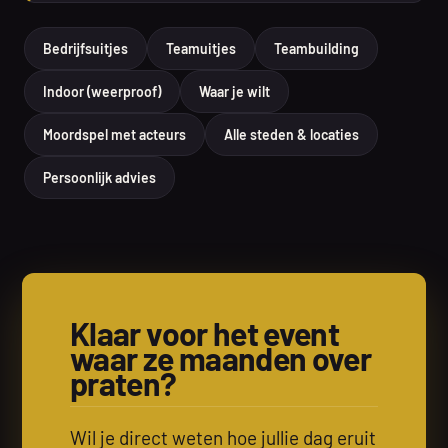
Bedrijfsuitjes
Teamuitjes
Teambuilding
Indoor (weerproof)
Waar je wilt
Moordspel met acteurs
Alle steden & locaties
Persoonlijk advies
Klaar voor het event
waar ze maanden over
praten?
Wil je direct weten hoe jullie dag eruit