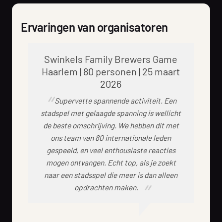
Ervaringen van organisatoren
Swinkels Family Brewers Game
Haarlem | 80 personen | 25 maart
2026
Supervette spannende activiteit. Een
stadspel met gelaagde spanning is wellicht
de beste omschrijving. We hebben dit met
ons team van 80 internationale leden
gespeeld, en veel enthousiaste reacties
mogen ontvangen. Echt top, als je zoekt
naar een stadsspel die meer is dan alleen
opdrachten maken.