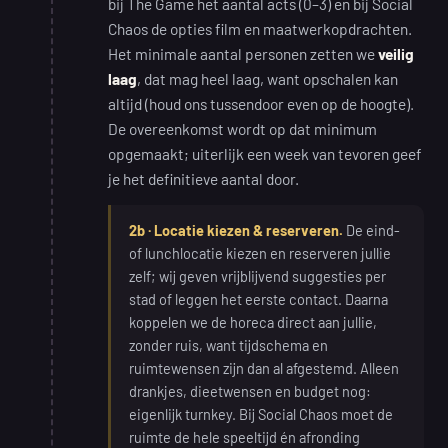
bij The Game het aantal acts (0–3) en bij Social
Chaos de opties film en maatwerkopdrachten.
Het minimale aantal personen zetten we
veilig
laag
, dat mag heel laag, want opschalen kan
altijd (houd ons tussendoor even op de hoogte).
De overeenkomst wordt op dat minimum
opgemaakt; uiterlijk een week van tevoren geef
je het definitieve aantal door.
2b · Locatie kiezen & reserveren.
De eind-
of lunchlocatie kiezen en reserveren jullie
zelf; wij geven vrijblijvend suggesties per
stad of leggen het eerste contact. Daarna
koppelen we de horeca direct aan jullie,
zonder ruis, want tijdschema en
ruimtewensen zijn dan al afgestemd. Alleen
drankjes, dieetwensen en budget nog:
eigenlijk turnkey. Bij Social Chaos moet de
ruimte de hele speeltijd én afronding