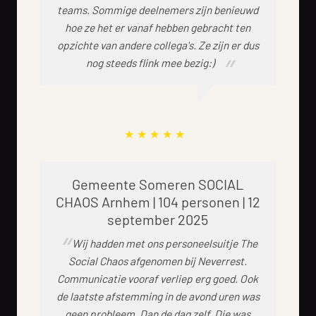
teams. Sommige deelnemers zijn benieuwd
hoe ze het er vanaf hebben gebracht ten
opzichte van andere collega's. Ze zijn er dus
nog steeds flink mee bezig:)
Gemeente Someren SOCIAL
CHAOS Arnhem | 104 personen | 12
september 2025
Wij hadden met ons personeelsuitje The
Social Chaos afgenomen bij Neverrest.
Communicatie vooraf verliep erg goed. Ook
de laatste afstemming in de avond uren was
geen probleem. Dan de dag zelf. Die was