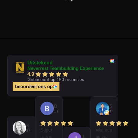
Uitstekend
Neverrest Teambuilding Experience
4.9
Gebaseerd op 150 recensies
beoordeel ons op
Brian Op T Veld
Sander Peters
1 maand geleden
1 maand gelede
Sofie Kempeneer
Super
Wat een
3 weken geleden
José Van Gorkum
leuke
leuke