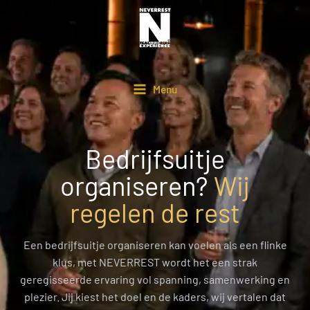
Ga
naar
de
inhoud
Menu
Bedrijfsuitje
organiseren?
Wij
regelen de rest
Een bedrijfsuitje organiseren kan voelen als een flinke
klus, met NEVERREST wordt het een strak
geregisseerde ervaring vol spanning, samenwerking en
plezier. Jij kiest het doel en de kaders, wij vertalen dat