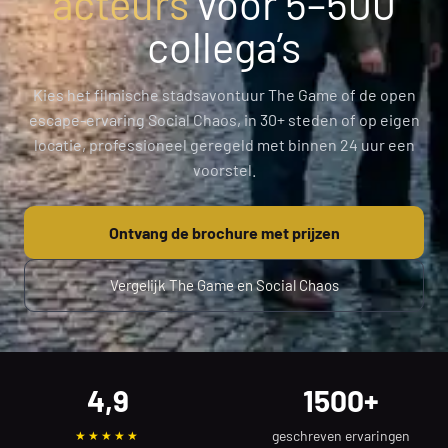
acteurs
voor 5–500
collega’s
Kies het filmische stadsavontuur The Game of de open
escape-ervaring Social Chaos, in 30+ steden of op eigen
locatie, professioneel geregeld met binnen 24 uur een
voorstel.
Ontvang de brochure met prijzen
Vergelijk The Game en Social Chaos
4,9
1500+
geschreven ervaringen
★★★★★