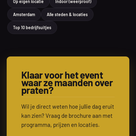
Op eigen locatie
Indoor (weerproof)
Amsterdam
Alle steden & locaties
Top 10 bedrijfsuitjes
Klaar voor het event
waar ze maanden over
praten?
Wil je direct weten hoe jullie dag eruit
kan zien? Vraag de brochure aan met
programma, prijzen en locaties.