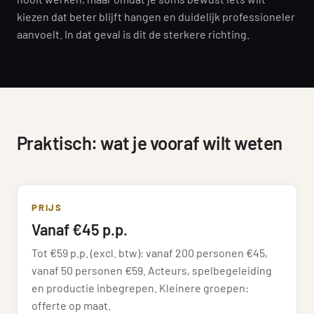
kiezen dat beter blijft hangen en duidelijk professioneler
aanvoelt. In dat geval is dit de sterkere richting.
Praktisch: wat je vooraf wilt weten
PRIJS
Vanaf €45 p.p.
Tot €59 p.p. (excl. btw): vanaf 200 personen €45,
vanaf 50 personen €59. Acteurs, spelbegeleiding
en productie inbegrepen. Kleinere groepen:
offerte op maat.