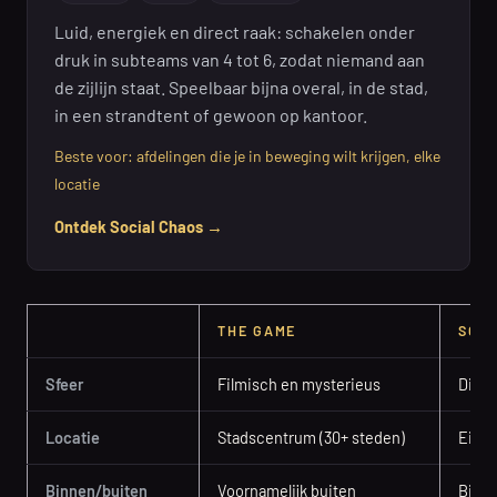
Luid, energiek en direct raak: schakelen onder
druk in subteams van 4 tot 6, zodat niemand aan
de zijlijn staat. Speelbaar bijna overal, in de stad,
in een strandtent of gewoon op kantoor.
Beste voor: afdelingen die je in beweging wilt krijgen, elke
locatie
Ontdek Social Chaos →
THE GAME
SOCI
Sfeer
Filmisch en mysterieus
Direc
Locatie
Stadscentrum (30+ steden)
Eigen
Binnen/buiten
Voornamelijk buiten
Binn