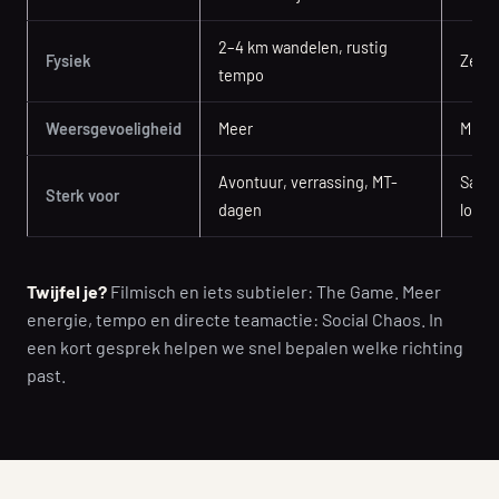
2–4 km wandelen, rustig
Fysiek
Zeer 
tempo
Weersgevoeligheid
Meer
Mind
Avontuur, verrassing, MT-
Samen
Sterk voor
dagen
locat
Twijfel je?
Filmisch en iets subtieler: The Game. Meer
energie, tempo en directe teamactie: Social Chaos. In
een kort gesprek helpen we snel bepalen welke richting
past.