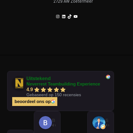
2729 AW Zoetermeer
Instagram
LinkedIn
TikTok
YouTube
Uitstekend
Neverrest Teambuilding Experience
4.9
Gebaseerd op 150 recensies
beoordeel ons op
Brian Op T Veld
Sander Peters
4 weken geleden
4 weken gelede