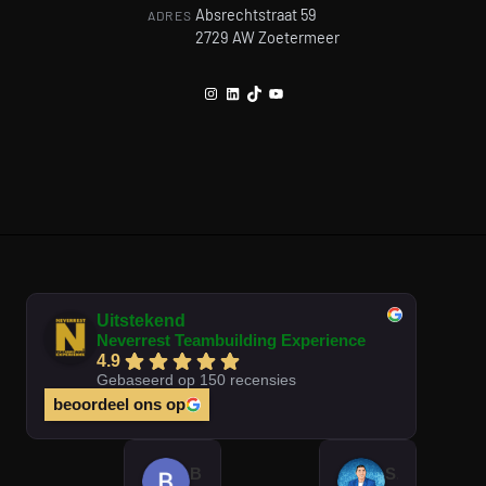
Absrechtstraat 59
ADRES
2729 AW Zoetermeer
Instagram
LinkedIn
TikTok
YouTube
Uitstekend
Neverrest Teambuilding Experience
4.9
Gebaseerd op 150 recensies
beoordeel ons op
Brian Op T Veld
Sander Peters