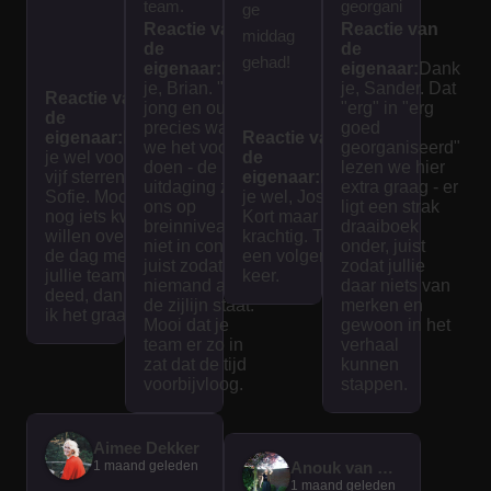
team.
georgani
ge
Reactie van
Reactie van
Spanne
seerd.
middag
de
de
nd en
We
gehad!
eigenaar:
Dank
eigenaar:
Dank
interess
hebben
je, Brian. "Voor
je, Sander. Dat
Reactie van
jong en oud" is
"erg" in "erg
ant voor
een
de
precies waar
goed
eigenaar:
Dank
jong en
Reactie van
mooie
we het voor
georganiseerd"
je wel voor de
de
oud! Het
dag
doen - de
lezen we hier
vijf sterren,
eigenaar:
Dank
uitdaging zit bij
extra graag - er
spel
gehad.
Sofie. Mocht je
je wel, Jose.
ons op
ligt een strak
nog iets kwijt
was
Kort maar
breinniveau en
draaiboek
willen over wat
krachtig. Tot
goed
niet in conditie,
onder, juist
de dag met
een volgende
juist zodat
zodat jullie
uitgedac
jullie team
keer.
niemand aan
daar niets van
deed, dan lees
ht en
de zijlijn staat.
merken en
ik het graag.
interacti
Mooi dat je
gewoon in het
team er zo in
verhaal
ef. De
zat dat de tijd
kunnen
tijd vliegt
voorbijvloog.
stappen.
voorbij
als je
Aimee Dekker
bezig
1 maand geleden
Anouk van der Graaf
bent
1 maand geleden