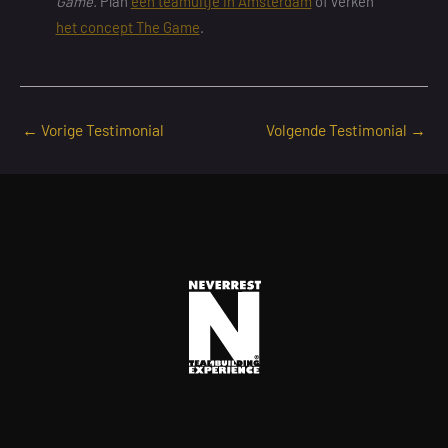
Game.
Plan
een teamuitje in Amsterdam
of verken
het concept The Game
.
←
Vorige Testimonial
Volgende Testimonial
→