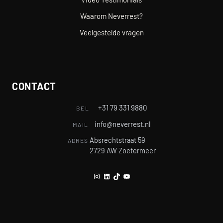
Waarom Neverrest?
Veelgestelde vragen
CONTACT
+31 79 331 9880
BEL
info@neverrest.nl
MAIL
Absrechtstraat 59
ADRES
2729 AW Zoetermeer
Instagram
LinkedIn
TikTok
YouTube