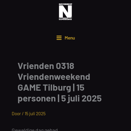
Ga
naar
de
inhoud
Menu
Vrienden 0318
Vriendenweekend
GAME Tilburg | 15
personen | 5 juli 2025
Door /
15 juli 2025
Geweldige dag gehad.