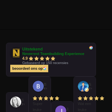
Uitstekend
Neverrest Teambuilding Experience
4.9
Gebaseerd op 150 recensies
beoordeel ons op
Brian Op T Veld
Sander Peters
4 weken geleden
4 weken gelede
Sofie Kempeneer
Super
Wat een
3 weken geleden
José Van Gorkum
leuke
leuke