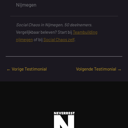
Nijmegen
Social Chaos in Nijmegen, 50 deelnemers.
Vergelijkbaar beleven? Start bij
Teambuilding
nijmegen
of bij
Social Chaos zelf
.
←
Vorige Testimonial
Volgende Testimonial
→