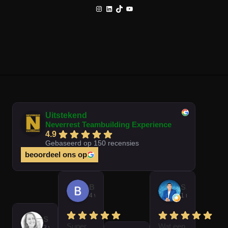
Instagram
LinkedIn
TikTok
YouTube
Uitstekend
Neverrest Teambuilding Experience
4.9
Gebaseerd op 150 recensies
beoordeel ons op
Brian Op T Veld
Sander Peters
4 weken geleden
1 maand gelede
Sofie Kempeneer
Super
Wat een
3 weken geleden