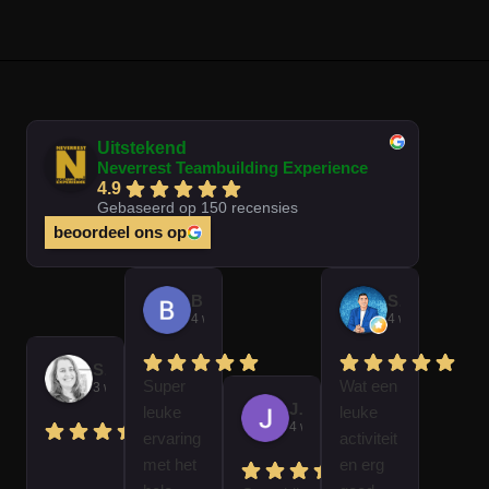
Uitstekend
Neverrest Teambuilding Experience
4.9
Gebaseerd op 150 recensies
beoordeel ons op
Brian Op T Veld
Sander Peters
4 weken geleden
4 weken gelede
Sofie Kempeneer
Super
Wat een
3 weken geleden
José Van Gorkum
leuke
leuke
4 weken geleden
ervaring
activiteit
met het
en erg