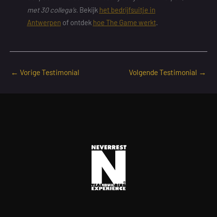
met 30 collega’s.
Bekijk
het bedrijfsuitje in
Antwerpen
of ontdek
hoe The Game werkt
.
←
Vorige Testimonial
Volgende Testimonial
→