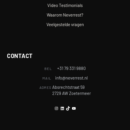
Video Testimonials
Waarom Neverrest?
Veelgestelde vragen
CONTACT
+31 79 331 9880
BEL
info@neverrest.nl
MAIL
Absrechtstraat 59
ADRES
2729 AW Zoetermeer
Instagram
LinkedIn
TikTok
YouTube