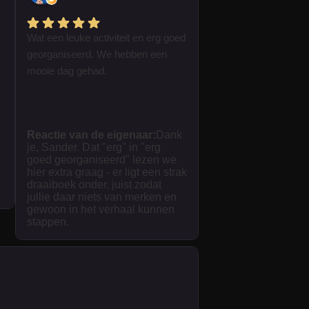
Wat een leuke activiteit en erg goed
georganiseerd. We hebben een
mooie dag gehad.
Reactie van de eigenaar:
Dank
je, Sander. Dat "erg" in "erg
goed georganiseerd" lezen we
hier extra graag - er ligt een strak
draaiboek onder, juist zodat
jullie daar niets van merken en
gewoon in het verhaal kunnen
stappen.