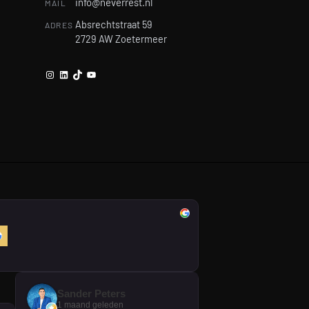
info@neverrest.nl
MAIL
Absrechtstraat 59
ADRES
2729 AW Zoetermeer
Instagram
LinkedIn
TikTok
YouTube
Sander Peters
1 maand geleden