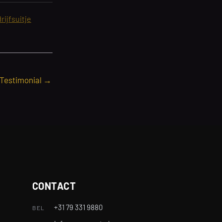
rijfsuitje
 Testimonial
→
CONTACT
+31 79 331 9880
BEL