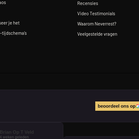
aos
Recensies
Video Testimonials
eer je het
Waarom Neverrest?
-tijdschema’s
Veelgestelde vragen
beoordeel ons op
Brian Op T Veld
4 weken geleden