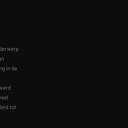
onderwerp
an
ng in de
 werd
veel
leid tot