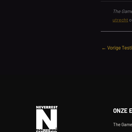
The Game
utrecht
o
←
Vorige Test
ONZE 
The Gam