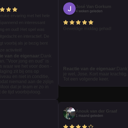
José Van Gorkum
4 weken geleden
leuke ervaring met het hele
Spannend en interessant
Geweldige middag gehad!
ong en oud! Het spel was
tgedacht en interactief. De
iegt voorbij als je bezig bent
e activiteit!
ie van de eigenaar:
Dank
ian. "Voor jong en oud" is
s waar we het voor doen -
Reactie van de eigenaar:
Dank
daging zit bij ons op
je wel, Jose. Kort maar krachtig.
iveau en niet in conditie,
Tot een volgende keer.
zodat niemand aan de zijlijn
 Mooi dat je team er zo in
t de tijd voorbijvloog.
Anouk van der Graaf
1 maand geleden