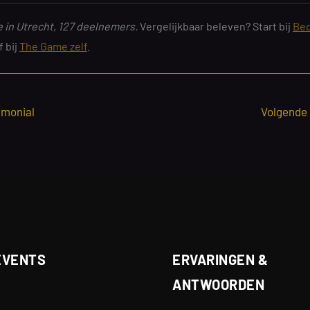
 in Utrecht, 127 deelnemers.
Vergelijkbaar beleven? Start bij
Bed
f bij
The Game zelf
.
imonial
Volgende
EVENTS
ERVARINGEN &
ANTWOORDEN
e