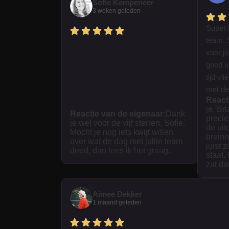
Sofie Kempeneer
3 weken geleden
Super 
team. 
voor j
goed ui
tijd vl
met dez
React
je, Br
Reactie van de eigenaar:
Dank
precie
je wel voor de vijf sterren, Sofie.
de uit
Mocht je nog iets kwijt willen
breinn
over wat de dag met jullie team
juist 
deed, dan lees ik het graag.
staat.
zat da
Aimee Dekker
1 maand geleden