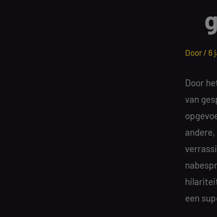
g
Door /
6 
Door het
van ges
opgevoer
andere,
verrass
nabespr
hilarite
een supe