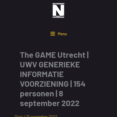
Ga
naar
de
inhoud
Menu
The GAME Utrecht |
UWV GENERIEKE
INFORMATIE
VOORZIENING | 154
personen | 8
september 2022
Door /
10 november 2022