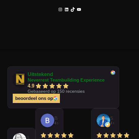
Instagram
LinkedIn
TikTok
YouTube
Uitstekend
Neverrest Teambuilding Experience
4.9
Gebaseerd op 150 recensies
beoordeel ons op
Brian Op T Veld
Sander Peters
4 weken geleden
4 weken gelede
Sofie Kempeneer