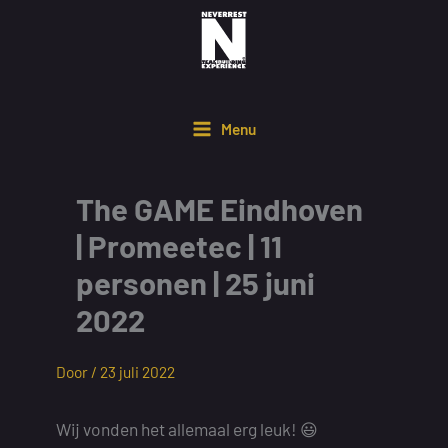
Ga
naar
de
inhoud
Menu
The GAME Eindhoven
| Promeetec | 11
personen | 25 juni
2022
Door /
23 juli 2022
Wij vonden het allemaal erg leuk! 😃