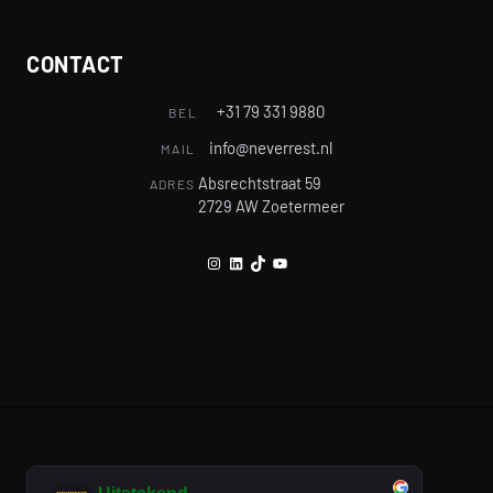
CONTACT
+31 79 331 9880
BEL
info@neverrest.nl
MAIL
Absrechtstraat 59
ADRES
2729 AW Zoetermeer
Instagram
LinkedIn
TikTok
YouTube