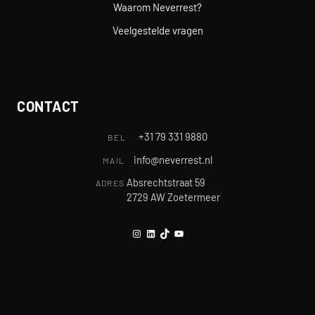
Waarom Neverrest?
Veelgestelde vragen
CONTACT
+31 79 331 9880
BEL
info@neverrest.nl
MAIL
Absrechtstraat 59
ADRES
2729 AW Zoetermeer
Instagram
LinkedIn
TikTok
YouTube