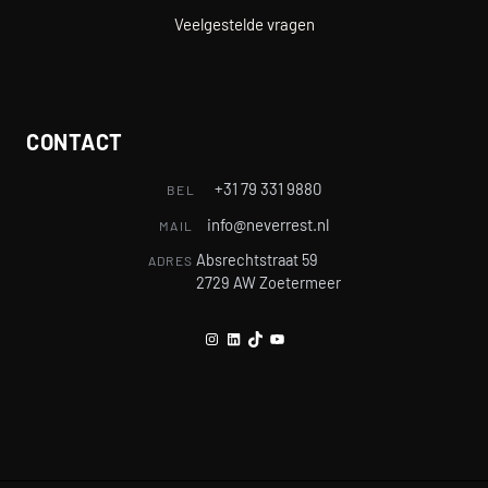
Veelgestelde vragen
CONTACT
+31 79 331 9880
BEL
info@neverrest.nl
MAIL
Absrechtstraat 59
ADRES
2729 AW Zoetermeer
Instagram
LinkedIn
TikTok
YouTube