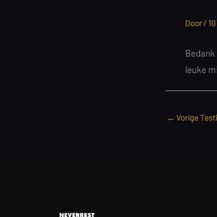
Door /
10
Bedank 
leuke m
←
Vorige Test