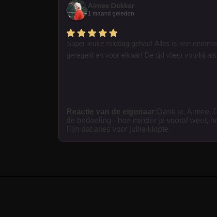
Aimee Dekker
1 maand geleden
Super leuke middag gehad! Alles is een enorme
geregeld en voor elkaar! De tijd vliegt voorbij als 
Reactie van de eigenaar:
Dank je, Aimee. D
de bedoeling - hoe minder je vooraf weet, h
Fijn dat alles voor jullie klopte.