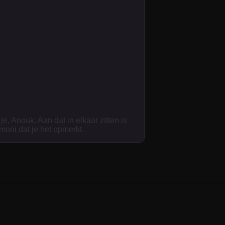
je, Anouk. Aan dat in elkaar zitten is
 mooi dat je het opmerkt.