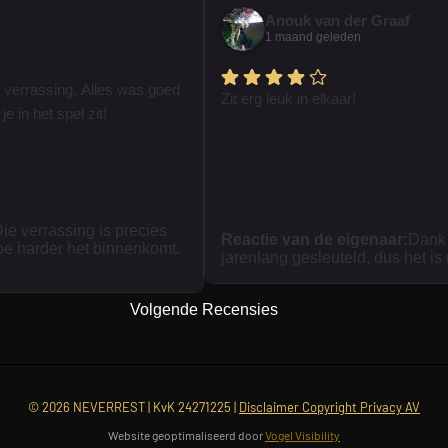
Anouk van der Graaf
1 maand geleden
 verrassing. Alles was goed
Zit erg leuk in elkaar!
je in het spel zit!
ie verrassing is precies
Reactie van de eigenaar:
Dank 
oe harder het binnenkomt.
jarenlang gesleuteld, dus het is
Volgende Recensies
© 2026 NEVERREST | KvK 24271225 |
Disclaimer Copyright Privacy AV
Website geoptimaliseerd door
Vogel Visibility