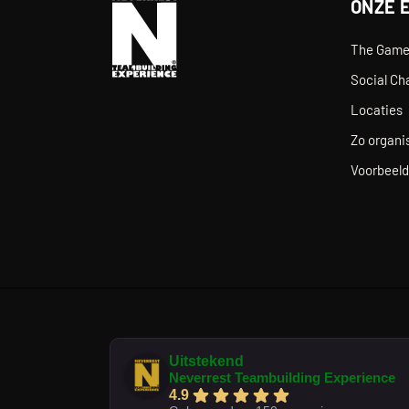
ONZE 
The Gam
Social Ch
Locaties
Zo organis
Voorbeeld
Uitstekend
Neverrest Teambuilding Experience
4.9