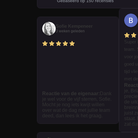
Gebaseerd op 150 recensies
Sofie Kempeneer
3 weken geleden
Super 
team. 
voor j
goed ui
tijd vl
met dez
React
je, Br
Reactie van de eigenaar:
Dank
precie
je wel voor de vijf sterren, Sofie.
de uit
Mocht je nog iets kwijt willen
breinn
over wat de dag met jullie team
juist 
deed, dan lees ik het graag.
staat.
zat da