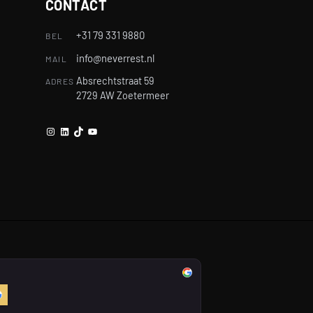
CONTACT
+31 79 331 9880
BEL
info@neverrest.nl
MAIL
Absrechtstraat 59
ADRES
2729 AW Zoetermeer
Instagram
LinkedIn
TikTok
YouTube