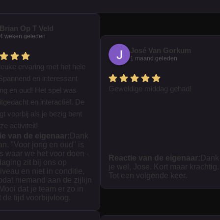
Brian Op T Veld
4 weken geleden
José Van Gorkum
1 maand geleden
leuke ervaring met het hele
Spannend en interessant
Geweldige middag gehad!
ong en oud! Het spel was
tgedacht en interactief. De
iegt voorbij als je bezig bent
e activiteit!
ie van de eigenaar:
Dank
ian. "Voor jong en oud" is
s waar we het voor doen -
Reactie van de eigenaar:
Dank
daging zit bij ons op
je wel, Jose. Kort maar krachtig.
iveau en niet in conditie,
Tot een volgende keer.
zodat niemand aan de zijlijn
 Mooi dat je team er zo in
t de tijd voorbijvloog.