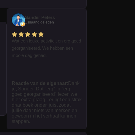
Sander Peters
1 maand geleden
Wat een leuke activiteit en erg goed
georganiseerd. We hebben een
mooie dag gehad.
Reactie van de eigenaar:
Dank
je, Sander. Dat "erg" in "erg
goed georganiseerd" lezen we
hier extra graag - er ligt een strak
draaiboek onder, juist zodat
jullie daar niets van merken en
gewoon in het verhaal kunnen
stappen.