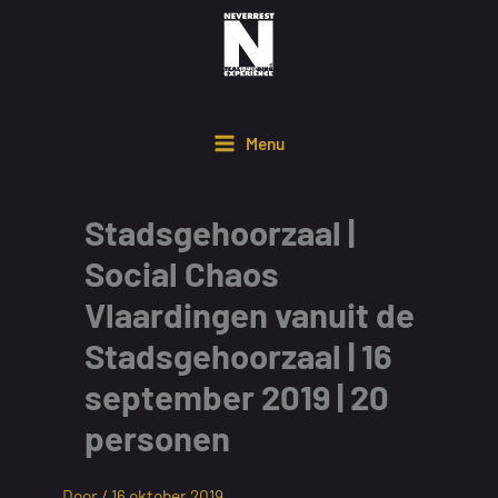
Ga
naar
de
inhoud
Menu
Stadsgehoorzaal |
Social Chaos
Vlaardingen vanuit de
Stadsgehoorzaal | 16
september 2019 | 20
personen
Door /
16 oktober 2019