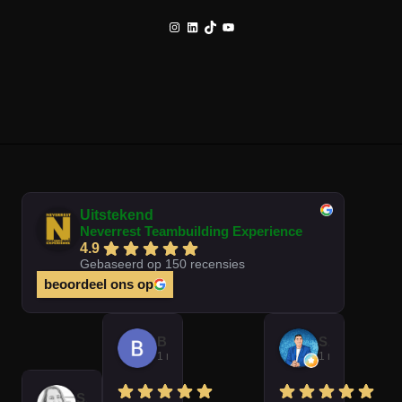
Instagram
LinkedIn
TikTok
YouTube
Uitstekend
Neverrest Teambuilding Experience
4.9
Gebaseerd op 150 recensies
beoordeel ons op
Brian Op T Veld
Sander Peters
1 maand geleden
1 maand gelede
Sofie Kempeneer