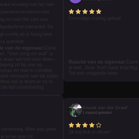
leuke ervaring met het hele
Spannend en interessant
Geweldige middag gehad!
ong en oud! Het spel was
tgedacht en interactief. De
iegt voorbij als je bezig bent
e activiteit!
ie van de eigenaar:
Dank
ian. "Voor jong en oud" is
s waar we het voor doen -
Reactie van de eigenaar:
Dank
daging zit bij ons op
je wel, Jose. Kort maar krachtig.
iveau en niet in conditie,
Tot een volgende keer.
zodat niemand aan de zijlijn
 Mooi dat je team er zo in
t de tijd voorbijvloog.
Anouk van der Graaf
1 maand geleden
 verrassing. Alles was goed
Zit erg leuk in elkaar!
je in het spel zit!