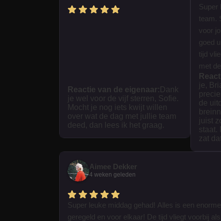
Super 
team. 
voor j
goed ui
tijd vl
met dez
React
je, Br
Reactie van de eigenaar:
Dank
precie
je wel voor de vijf sterren, Sofie.
de uit
Mocht je nog iets kwijt willen
breinn
over wat de dag met jullie team
juist 
deed, dan lees ik het graag.
staat.
zat da
Aimee Dekker
4 weken geleden
Super leuke middag gehad! Alles is een enorme
geregeld en voor elkaar! De tijd vliegt voorbij als 