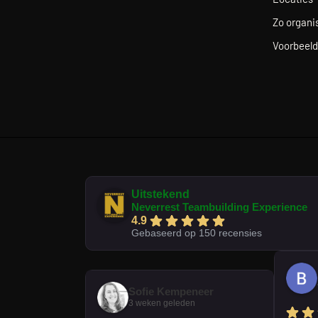
Zo organis
Voorbeeld
Uitstekend
Neverrest Teambuilding Experience
4.9
Gebaseerd op 150 recensies
Sofie Kempeneer
3 weken geleden