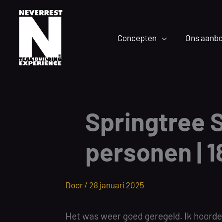
Ga
naar
de
Concepten
Ons aanb
inhoud
Springtree S
personen | 
Door /
28 januari 2025
Het was weer goed geregeld. Ik hoorde 