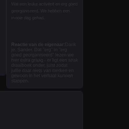
Wat een leuke activiteit en erg goed
georganiseerd. We hebben een
mooie dag gehad.
Reactie van de eigenaar:
Dank
je, Sander. Dat "erg" in "erg
goed georganiseerd" lezen we
hier extra graag - er ligt een strak
draaiboek onder, juist zodat
jullie daar niets van merken en
gewoon in het verhaal kunnen
stappen.