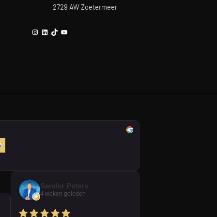
2729 AW Zoetermeer
Instagram
LinkedIn
TikTok
YouTube
Sander Peters
4 weken geleden