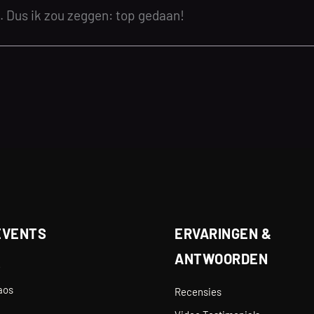
k. Dus ik zou zeggen: top gedaan!
EVENTS
ERVARINGEN &
ANTWOORDEN
e
aos
Recensies