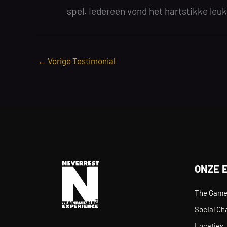
spel. Iedereen vond het hartstikke leu
←
Vorige Testimonial
ONZE 
The Gam
Social Ch
Locaties