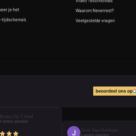
Video Testimonials
eer je het
Waarom Neverrest?
-tijdschema’s
Veelgestelde vragen
beoordeel ons op
Brian Op T Veld
4 weken geleden
José Van Gorkum
4 weken geleden