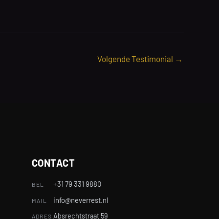
Volgende Testimonial
→
CONTACT
+31 79 331 9880
BEL
info@neverrest.nl
MAIL
Absrechtstraat 59
ADRES