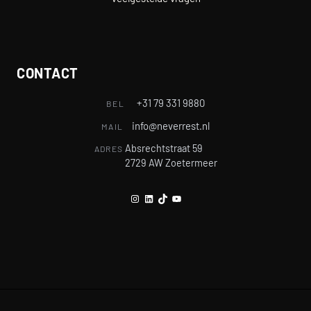
CONTACT
+31 79 331 9880
BEL
info@neverrest.nl
MAIL
Absrechtstraat 59
ADRES
2729 AW Zoetermeer
Instagram
LinkedIn
TikTok
YouTube