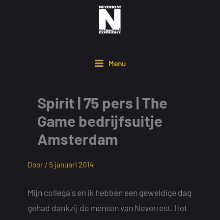
Ga
naar
de
inhoud
Menu
Spirit | 75 pers | The
Game bedrijfsuitje
Amsterdam
Door /
5 januari 2014
Mijn collega´s en ik hebben een geweldige dag
gehad dankzij de mensen van Neverrest. Het