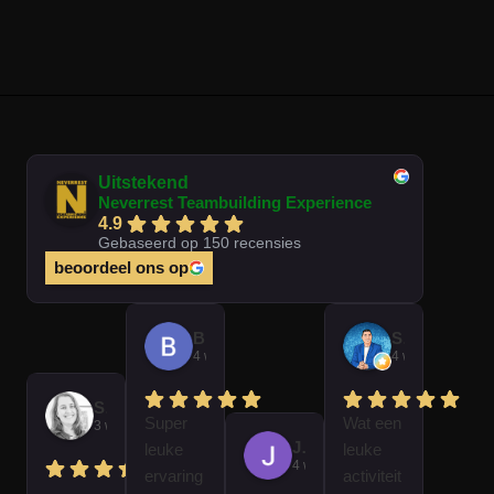
Uitstekend
Neverrest Teambuilding Experience
4.9
Gebaseerd op 150 recensies
beoordeel ons op
Brian Op T Veld
Sander Peters
4 weken geleden
4 weken gelede
Sofie Kempeneer
Super
Wat een
3 weken geleden
José Van Gorkum
leuke
leuke
4 weken geleden
ervaring
activiteit