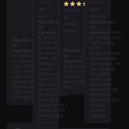
met het
en erg
hele
goed
Geweldi
team.
georgani
ge
Reactie van
Reactie van
Spanne
seerd.
middag
de
de
nd en
We
gehad!
eigenaar:
Dank
eigenaar:
Dank
interess
hebben
je, Brian. "Voor
je, Sander. Dat
Reactie van
jong en oud" is
"erg" in "erg
ant voor
een
de
precies waar
goed
eigenaar:
Dank
jong en
Reactie van
mooie
we het voor
georganiseerd"
je wel voor de
de
oud! Het
dag
doen - de
lezen we hier
vijf sterren,
eigenaar:
Dank
uitdaging zit bij
extra graag - er
spel
gehad.
Sofie. Mocht je
je wel, Jose.
ons op
ligt een strak
nog iets kwijt
was
Kort maar
breinniveau en
draaiboek
willen over wat
krachtig. Tot
goed
niet in conditie,
onder, juist
de dag met
een volgende
juist zodat
zodat jullie
uitgedac
jullie team
keer.
niemand aan
daar niets van
deed, dan lees
ht en
de zijlijn staat.
merken en
ik het graag.
interacti
Mooi dat je
gewoon in het
team er zo in
verhaal
ef. De
zat dat de tijd
kunnen
tijd vliegt
voorbijvloog.
stappen.
voorbij
als je