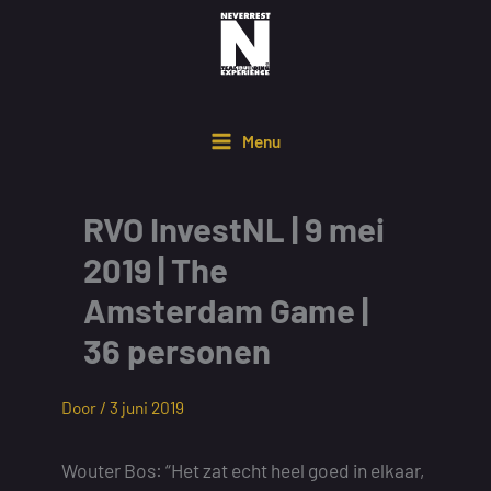
Ga
naar
de
inhoud
Menu
RVO InvestNL | 9 mei
2019 | The
Amsterdam Game |
36 personen
Door /
3 juni 2019
Wouter Bos: “Het zat echt heel goed in elkaar,