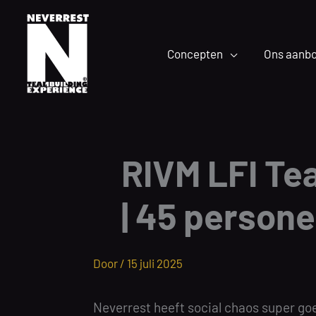
Ga
naar
de
Concepten
Ons aanb
inhoud
RIVM LFI Te
| 45 persone
Door /
15 juli 2025
Neverrest heeft social chaos super go