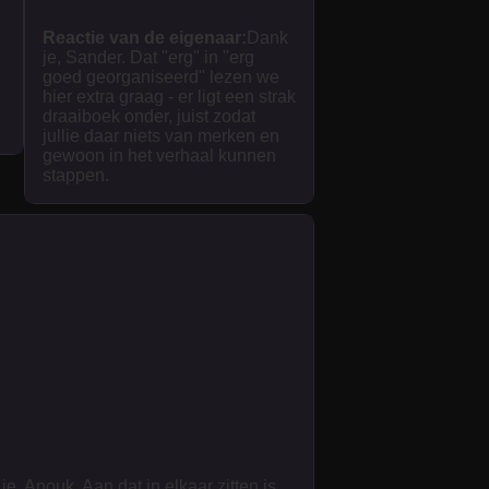
Reactie van de eigenaar:
Dank
je, Sander. Dat "erg" in "erg
goed georganiseerd" lezen we
hier extra graag - er ligt een strak
draaiboek onder, juist zodat
jullie daar niets van merken en
gewoon in het verhaal kunnen
stappen.
je, Anouk. Aan dat in elkaar zitten is