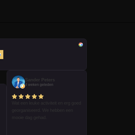
Sander Peters
4 weken geleden
Wat een leuke activiteit en erg goed
georganiseerd. We hebben een
mooie dag gehad.