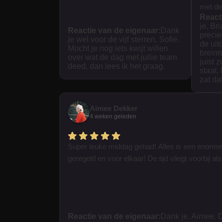
met dez
React
je, Br
Reactie van de eigenaar:
Dank
precie
je wel voor de vijf sterren, Sofie.
de uit
Mocht je nog iets kwijt willen
breinn
over wat de dag met jullie team
juist 
deed, dan lees ik het graag.
staat.
zat da
Aimee Dekker
4 weken geleden
Super leuke middag gehad! Alles is een enorme
geregeld en voor elkaar! De tijd vliegt voorbij als 
Reactie van de eigenaar:
Dank je, Aimee. D