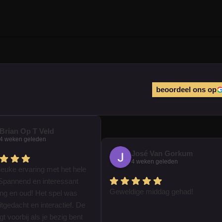
beoordeel ons op
Brian Op T Veld
4 weken geleden
José Van Gorkum
4 weken geleden
leuke ervaring met het hele
Spannend en interessant
Geweldige middag gehad!
ong en oud! Het spel was
tgedacht en interactief. De
iegt voorbij als je bezig bent