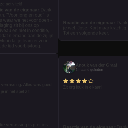
e activiteit!
ie van de eigenaar:
Dank
ian. "Voor jong en oud" is
s waar we het voor doen -
Reactie van de eigenaar:
Dank
daging zit bij ons op
je wel, Jose. Kort maar krachtig.
iveau en niet in conditie,
Tot een volgende keer.
zodat niemand aan de zijlijn
 Mooi dat je team er zo in
t de tijd voorbijvloog.
Anouk van der Graaf
1 maand geleden
 verrassing. Alles was goed
Zit erg leuk in elkaar!
je in het spel zit!
ie verrassing is precies
Reactie van de eigenaar:
Dank 