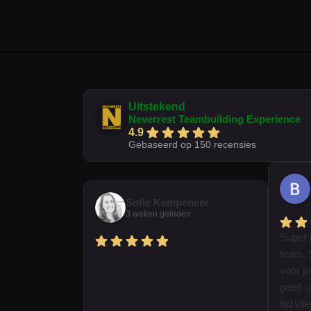
Uitstekend
Neverrest Teambuilding Experience
4.9
Gebaseerd op 150 recensies
Sofie Kempeneer
3 weken geleden
Super 
team. 
voor j
goed ui
tijd vl