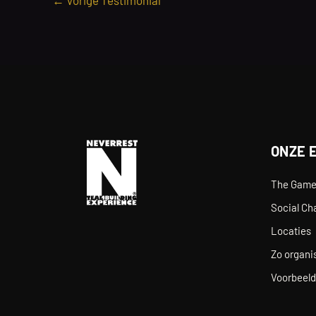
←
Vorige Testimonial
ONZE 
The Gam
Social Ch
Locaties
Zo organis
Voorbeeld