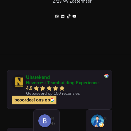
2729 AW Zoetermeer
Instagram
LinkedIn
TikTok
YouTube
Uitstekend
Neverrest Teambuilding Experience
4.9
Gebaseerd op 150 recensies
beoordeel ons op
Brian Op T Veld
Sander Peters
4 weken geleden
4 weken gelede