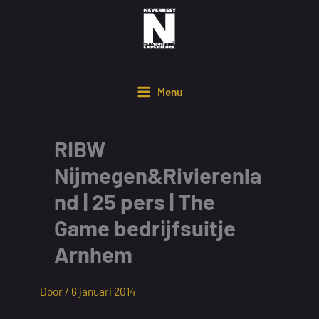
Ga
naar
de
inhoud
Menu
RIBW
Nijmegen&Rivierenla
nd | 25 pers | The
Game bedrijfsuitje
Arnhem
Door /
6 januari 2014