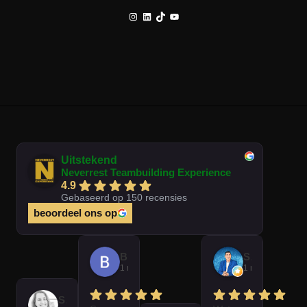
Instagram
LinkedIn
TikTok
YouTube
Uitstekend
Neverrest Teambuilding Experience
4.9
Gebaseerd op 150 recensies
beoordeel ons op
Brian Op T Veld
Sander Peters
1 maand geleden
1 maand gelede
Sofie Kempeneer