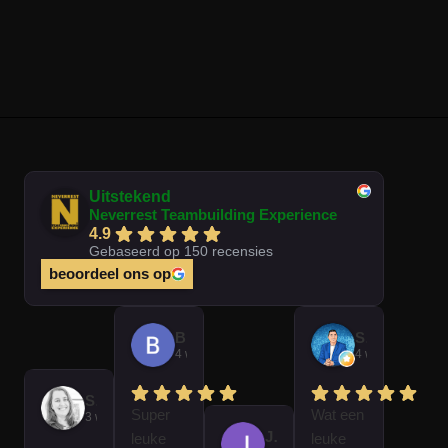
Uitstekend
Neverrest Teambuilding Experience
4.9
Gebaseerd op 150 recensies
beoordeel ons op
Brian Op T Veld
Sander Peters
4 weken geleden
4 weken gelede
Sofie Kempeneer
Super
Wat een
3 weken geleden
José Van Gorkum
leuke
leuke