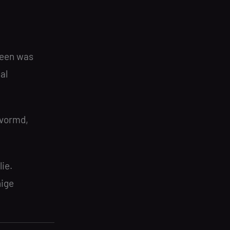
reen was
al
evormd,
lie.
nige