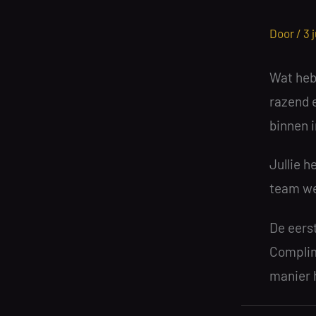
Door /
3 
Wat heb
razend 
binnen i
Jullie 
team we
De eerst
Complim
manier h