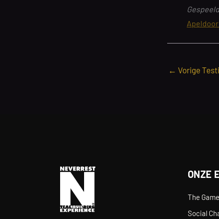
Gespeeld:
Apeldoor
←
Vorige Test
ONZE 
The Gam
Social Ch