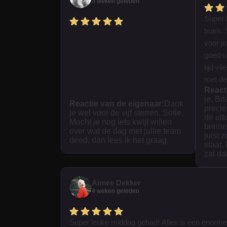
3 weken geleden
Super 
team. 
voor j
goed ui
tijd vl
met dez
React
je, Br
Reactie van de eigenaar:
Dank
precie
je wel voor de vijf sterren, Sofie.
de uit
Mocht je nog iets kwijt willen
breinn
over wat de dag met jullie team
juist 
deed, dan lees ik het graag.
staat.
zat da
Aimee Dekker
4 weken geleden
Super leuke middag gehad! Alles is een enorme