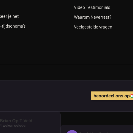
Video Testimonials
eer je het
Waarom Neverrest?
-tijdschema’s
Veelgestelde vragen
beoordeel ons op
Brian Op T Veld
4 weken geleden