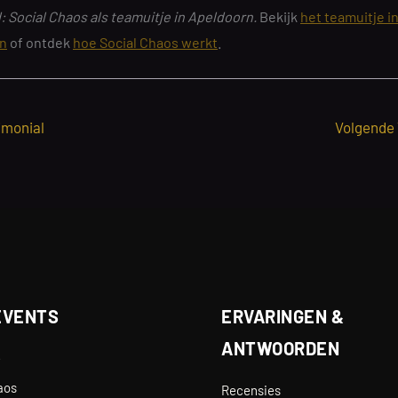
 Social Chaos als teamuitje in Apeldoorn.
Bekijk
het teamuitje i
n
of ontdek
hoe Social Chaos werkt
.
imonial
Volgende
EVENTS
ERVARINGEN &
ANTWOORDEN
e
aos
Recensies