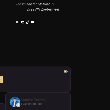
Absrechtstraat 59
ADRES
2729 AW Zoetermeer
Instagram
LinkedIn
TikTok
YouTube
Sander Peters
4 weken geleden