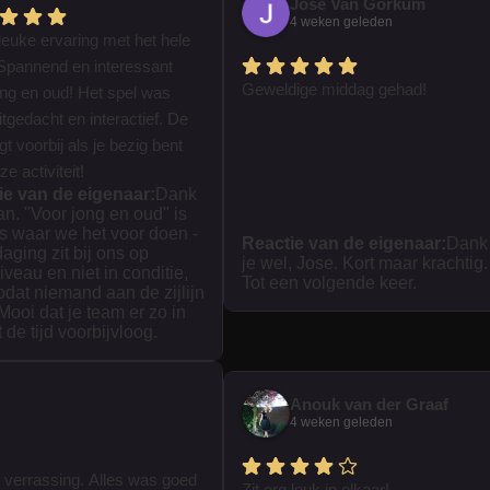
José Van Gorkum
4 weken geleden
leuke ervaring met het hele
Spannend en interessant
Geweldige middag gehad!
ong en oud! Het spel was
tgedacht en interactief. De
iegt voorbij als je bezig bent
e activiteit!
ie van de eigenaar:
Dank
ian. "Voor jong en oud" is
s waar we het voor doen -
Reactie van de eigenaar:
Dank
daging zit bij ons op
je wel, Jose. Kort maar krachtig.
iveau en niet in conditie,
Tot een volgende keer.
zodat niemand aan de zijlijn
 Mooi dat je team er zo in
t de tijd voorbijvloog.
Anouk van der Graaf
4 weken geleden
 verrassing. Alles was goed
Zit erg leuk in elkaar!