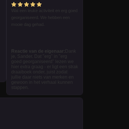
Wat een leuke activiteit en erg goed
georganiseerd. We hebben een
mooie dag gehad.
Reactie van de eigenaar:
Dank
je, Sander. Dat "erg" in "erg
goed georganiseerd" lezen we
hier extra graag - er ligt een strak
draaiboek onder, juist zodat
jullie daar niets van merken en
gewoon in het verhaal kunnen
stappen.