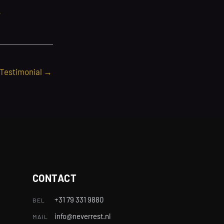
n
 Testimonial
→
CONTACT
+31 79 331 9880
BEL
info@neverrest.nl
MAIL