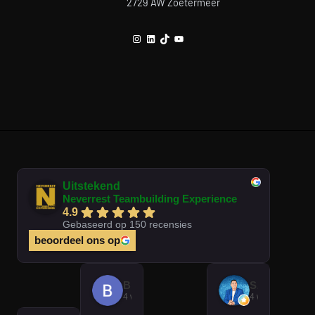
2729 AW Zoetermeer
Instagram
LinkedIn
TikTok
YouTube
Uitstekend
Neverrest Teambuilding Experience
4.9
Gebaseerd op 150 recensies
beoordeel ons op
Brian Op T Veld
Sander Peters
4 weken geleden
4 weken gelede