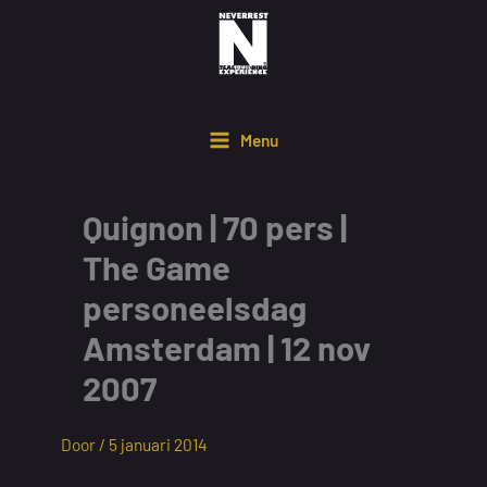
Ga
naar
de
inhoud
Menu
Quignon | 70 pers |
The Game
personeelsdag
Amsterdam | 12 nov
2007
Door /
5 januari 2014