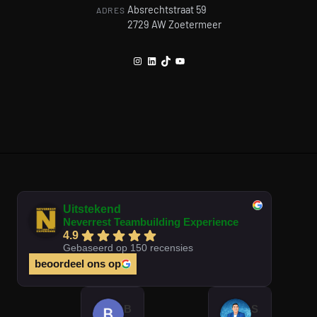
Absrechtstraat 59
ADRES
2729 AW Zoetermeer
Instagram
LinkedIn
TikTok
YouTube
Uitstekend
Neverrest Teambuilding Experience
4.9
Gebaseerd op 150 recensies
beoordeel ons op
Brian Op T Veld
Sander Peters