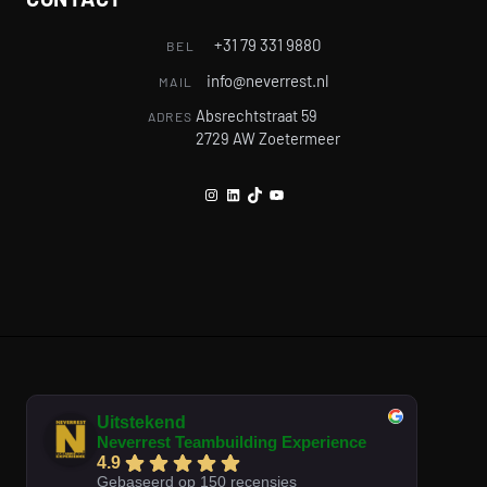
+31 79 331 9880
BEL
info@neverrest.nl
MAIL
Absrechtstraat 59
ADRES
2729 AW Zoetermeer
Instagram
LinkedIn
TikTok
YouTube
Uitstekend
Neverrest Teambuilding Experience
4.9
Gebaseerd op 150 recensies