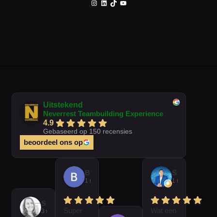
Instagram
LinkedIn
TikTok
YouTube
Uitstekend
Neverrest Teambuilding Experience
4.9
Gebaseerd op 150 recensies
beoordeel ons op
Brian Op T Veld
Sander Peters
1 maand geleden
1 maand gelede
Sofie Kempeneer
Super
Wat een
3 weken geleden