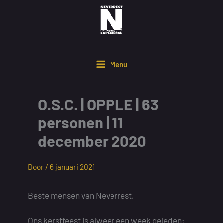
Ga
naar
de
inhoud
Menu
O.S.C. | OPPLE | 63
personen | 11
december 2020
Door /
6 januari 2021
Beste mensen van Neverrest,
Ons kerstfeest is alweer een week geleden;