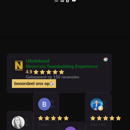
Uitstekend
Neverrest Teambuilding Experience
4.9
Gebaseerd op 150 recensies
beoordeel ons op
Brian Op T Veld
Sander Peters
1 maand geleden
1 maand gelede
Sofie Kempeneer
Super
Wat een
3 weken geleden