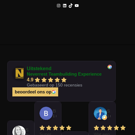
Instagram
LinkedIn
TikTok
YouTube
Uitstekend
Neverrest Teambuilding Experience
4.9
Gebaseerd op 150 recensies
beoordeel ons op
Brian Op T Veld
Sander Peters
1 maand geleden
1 maand gelede
Sofie Kempeneer
Super
Wat een
3 weken geleden