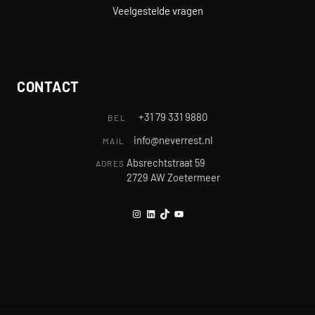
Veelgestelde vragen
CONTACT
+31 79 331 9880
BEL
info@neverrest.nl
MAIL
Absrechtstraat 59
ADRES
2729 AW Zoetermeer
Instagram
LinkedIn
TikTok
YouTube