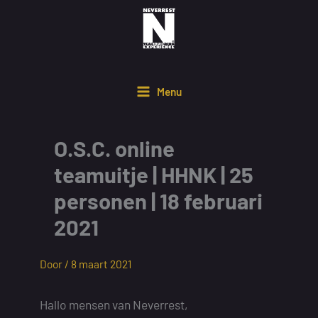
Ga
naar
de
inhoud
Menu
O.S.C. online
teamuitje | HHNK | 25
personen | 18 februari
2021
Door /
8 maart 2021
Hallo mensen van Neverrest,