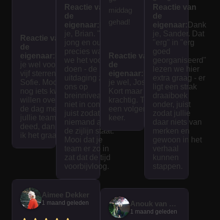
Reactie van
Reactie van
Spanne
seerd.
middag
de
de
nd en
We
gehad!
eigenaar:
Dank
eigenaar:
Dank
interess
hebben
je, Brian. "Voor
je, Sander. Dat
Reactie van
jong en oud" is
"erg" in "erg
ant voor
een
de
precies waar
goed
eigenaar:
Dank
jong en
Reactie van
mooie
we het voor
georganiseerd"
je wel voor de
de
oud! Het
dag
doen - de
lezen we hier
vijf sterren,
eigenaar:
Dank
uitdaging zit bij
extra graag - er
spel
gehad.
Sofie. Mocht je
je wel, Jose.
ons op
ligt een strak
nog iets kwijt
was
Kort maar
breinniveau en
draaiboek
willen over wat
krachtig. Tot
goed
niet in conditie,
onder, juist
de dag met
een volgende
juist zodat
zodat jullie
uitgedac
jullie team
keer.
niemand aan
daar niets van
deed, dan lees
ht en
de zijlijn staat.
merken en
ik het graag.
interacti
Mooi dat je
gewoon in het
team er zo in
verhaal
ef. De
zat dat de tijd
kunnen
tijd vliegt
voorbijvloog.
stappen.
voorbij
als je
Aimee Dekker
bezig
1 maand geleden
Anouk van der Graaf
bent
1 maand geleden