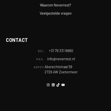
Waarom Neverrest?
Veelgestelde vragen
CONTACT
+31 79 331 9880
BEL
info@neverrest.nl
MAIL
Absrechtstraat 59
ADRES
2729 AW Zoetermeer
Instagram
LinkedIn
TikTok
YouTube