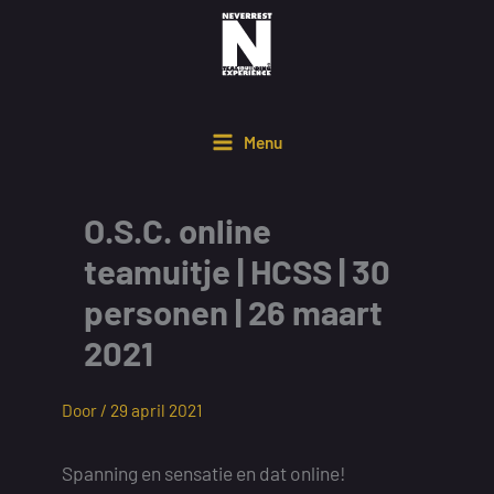
Ga
naar
de
inhoud
Menu
O.S.C. online
teamuitje | HCSS | 30
personen | 26 maart
2021
Door /
29 april 2021
Spanning en sensatie en dat online!