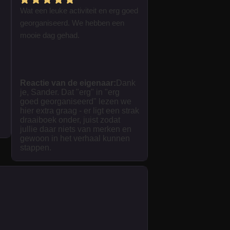
Wat een leuke activiteit en erg goed
georganiseerd. We hebben een
mooie dag gehad.
Reactie van de eigenaar:
Dank
je, Sander. Dat "erg" in "erg
goed georganiseerd" lezen we
hier extra graag - er ligt een strak
draaiboek onder, juist zodat
jullie daar niets van merken en
gewoon in het verhaal kunnen
stappen.