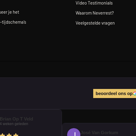
Video Testimonials
eer je het
Waarom Neverrest?
-tijdschema’s
Veelgestelde vragen
beoordeel ons op
Brian Op T Veld
4 weken geleden
José Van Gorkum