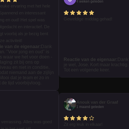
4 weken geleden
leuke ervaring met het hele
Spannend en interessant
Geweldige middag gehad!
ong en oud! Het spel was
tgedacht en interactief. De
iegt voorbij als je bezig bent
e activiteit!
ie van de eigenaar:
Dank
ian. "Voor jong en oud" is
s waar we het voor doen -
Reactie van de eigenaar:
Dank
daging zit bij ons op
je wel, Jose. Kort maar krachtig.
iveau en niet in conditie,
Tot een volgende keer.
zodat niemand aan de zijlijn
 Mooi dat je team er zo in
t de tijd voorbijvloog.
Anouk van der Graaf
1 maand geleden
 verrassing. Alles was goed
Zit erg leuk in elkaar!
je in het spel zit!