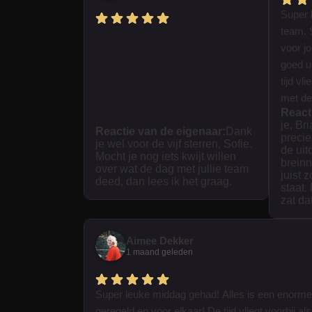
Super 
team. 
voor j
goed ui
tijd vl
met dez
React
je, Br
Reactie van de eigenaar:
Dank
precie
je wel voor de vijf sterren, Sofie.
de uit
Mocht je nog iets kwijt willen
breinn
over wat de dag met jullie team
juist 
deed, dan lees ik het graag.
staat.
zat da
Aimee Dekker
1 maand geleden
Super leuke middag gehad! Alles is een enorme
geregeld en voor elkaar! De tijd vliegt voorbij als 