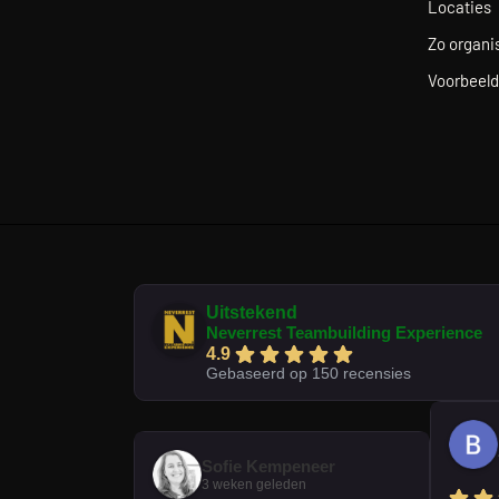
Locaties
Zo organis
Voorbeeld
Uitstekend
Neverrest Teambuilding Experience
4.9
Gebaseerd op 150 recensies
Sofie Kempeneer
3 weken geleden