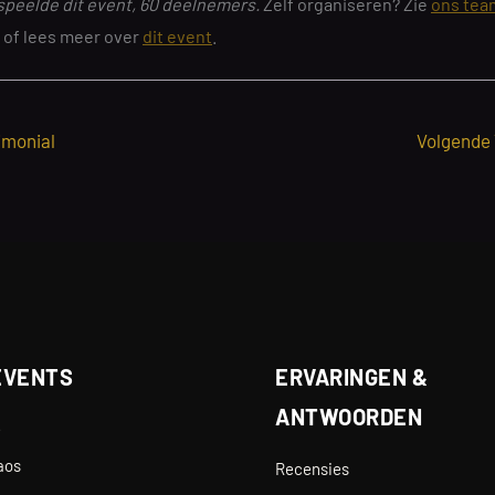
speelde dit event, 60 deelnemers.
Zelf organiseren? Zie
ons tea
of lees meer over
dit event
.
imonial
Volgende
EVENTS
ERVARINGEN &
ANTWOORDEN
e
aos
Recensies