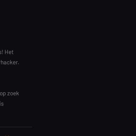
s! Het
rhacker.
 op zoek
is