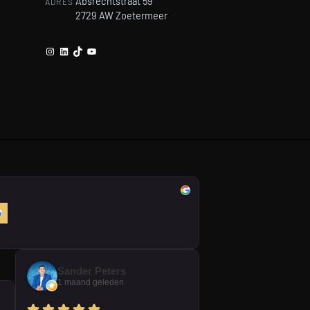
Absrechtstraat 59
ADRES
2729 AW Zoetermeer
Instagram
LinkedIn
TikTok
YouTube
Sander Peters
1 maand geleden