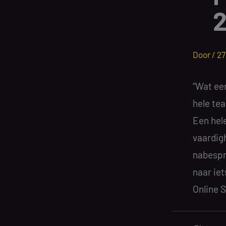
Door /
27
“Wat ee
hele te
Een hele
vaardig
nabespre
naar iet
Online 