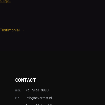
muitje-
 Testimonial
→
CONTACT
+31 79 331 9880
BEL
info@neverrest.nl
MAIL