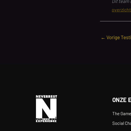
Dit team 
overzicht
←
Vorige Test
ONZE 
The Gam
Social Ch